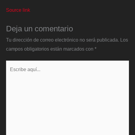
Source link
Deja un comentario
Tu dirección de correo electrónico no será publicada.
Los
campos obligatorios están marcados con
*
Escribe
aquí...