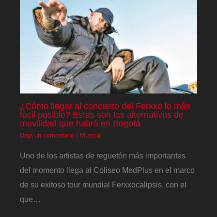
¿Cómo llegar al concierto del Ferxxo lo más
fácil posible? Estas son las alternativas de
movilidad que habrá en Bogotá
Deja un comentario
/
Musical
Uno de los artistas de reguetón más importantes
del momento llega al Coliseo MedPlus en el marco
de su exitoso tour mundial Ferxxocalipsis, con el
que…