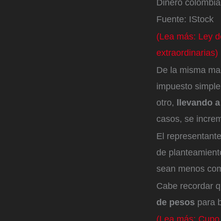
Dinero colombi
Fuente: IStock
(Lea más: Ley de
extraordinarias)
De la misma man
impuesto simple,
otro,
llevando a
casos, se incre
El representante
de planteamient
sean menos com
Cabe recordar q
de pesos
para b
(Lea más: Cupo 