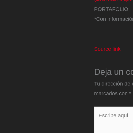
PORTAFOLIO
*Con informac
Source link
Deja un c
Tu dirección de 
marcados con
*
Escribe
aquí...