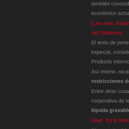
también conocida
económico actua
(Lea más: Escán
del Gobierno)
El texto de pon
especial, consid
Producto Interno
Así mismo, recal
restricciones d
Entre otras cosa
corporativa de r
líquida gravabl
(Vea: ‘Es lo más