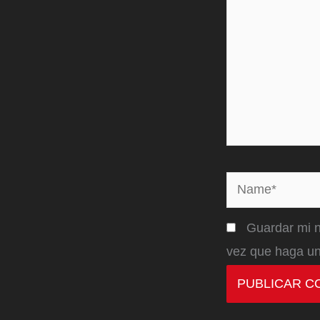
Name*
Guardar mi n
vez que haga un