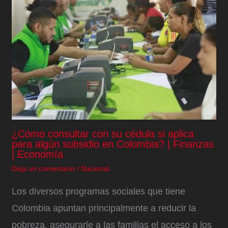
¿Cómo consultar con su cédula si aplica
para algún subsidio en Colombia? | Finanzas
| Economía
Deja un comentario
/
Nacional
Los diversos programas sociales que tiene
Colombia apuntan principalmente a reducir la
pobreza, asegurarle a las familias el acceso a los