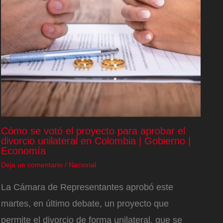
Cómo se votó el proyecto para aprobar el
divorcio unilateral en Colombia | Gobierno |
Economía
Deja un comentario
/
Nacional
La Cámara de Representantes aprobó este
martes, en último debate, un proyecto que
permite el divorcio de forma unilateral, que se