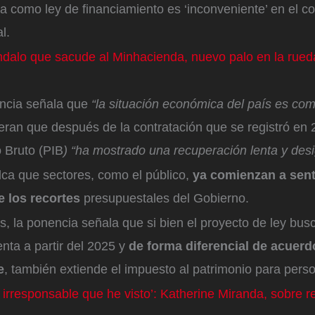
 como ley de financiamiento es ‘inconveniente’ en el c
l.
dalo que sacude al Minhacienda, nuevo palo en la rueda
encia señala que
“la situación económica del país es com
eran que después de la contratación que se registró en 
 Bruto (PIB
) “ha mostrado una recuperación lenta y desi
ca que sectores, como el público,
ya comienzan a senti
e los recortes
presupuestales del Gobierno.
s, la ponencia señala que si bien el proyecto de ley busc
enta a partir del 2025 y
de forma diferencial de acuerd
e
, también extiende el impuesto al patrimonio para perso
 irresponsable que he visto’: Katherine Miranda, sobre 