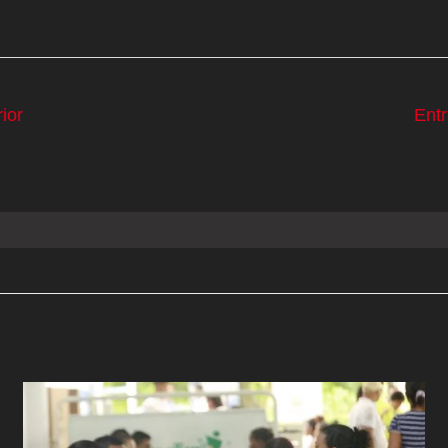
ior
Ent