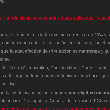
ano
 financiamiento se quedaría sin otra salida que ir a ses
era, se aumenta la tarifa mínima de renta a un 20% y se
 compensando así la disminución, por un lado, con el a
 que la tasa efectiva de tributación se mantenga
y qu
mente.
 del Centro Democrático, Christian Munir Garcés, señaló
os a la larga podrían
“espantar”
la inversión y hacer qu
petitivas.
ue la ley de financiamiento
tiene como objetivo recaud
alancear el Presupuesto General de la Nación (PGN) d
para obras por impuestos, en vilo por apretones de caja