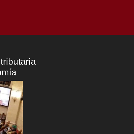
as
Top
Redes
Pauta
Privacy Policy
ributaria
omía