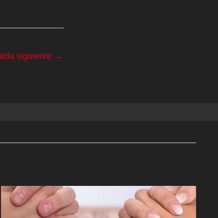
rada siguiente
→