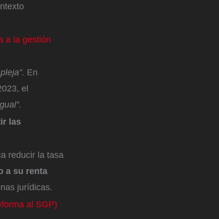
ontexto
 a la gestión
pleja”.
En
2023, el
gual”.
r las
a reducir la tasa
o a su renta
nas jurídicas.
reforma al SGP)