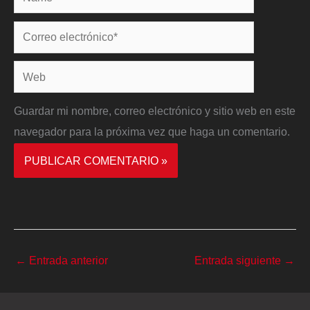
Correo
electrónico*
Web
Guardar mi nombre, correo electrónico y sitio web en este
navegador para la próxima vez que haga un comentario.
←
Entrada anterior
Entrada siguiente
→