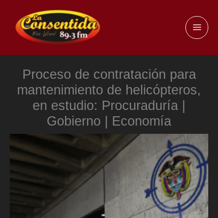
Ir
al
MAI
contenido
ME
Proceso de contratación para
mantenimiento de helicópteros,
en estudio: Procuraduría |
Gobierno | Economía