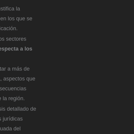
tifica la
 en los que se
icación.
os sectores
especta a los
ctar a más de
a
, aspectos que
nsecuencias
 la región.
is detallado de
 jurídicas
cuada del