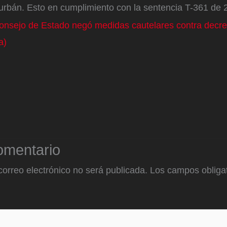
rbán. Esto en cumplimiento con la sentencia T-361 de
Consejo de Estado negó medidas cautelares contra decre
a)
omentario
correo electrónico no será publicada.
Los campos obligat