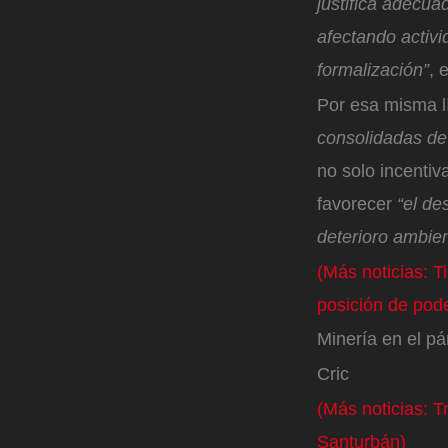
justifica adecua
afectando activ
formalización”
, 
Por esa misma l
consolidadas de
no solo incentiv
favorecer
“el de
deterioro ambie
(Más noticias: T
posición de pod
Minería en el p
Cric
(Más noticias: T
Santurbán)