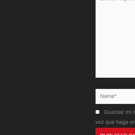
aquí...
Name*
Guardar mi n
vez que haga un