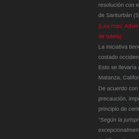
resolución con 
de Santurbán (S
(Lea más: Advie
de tutela)
La iniciativa tie
costado occident
Esto se llevaría
Matanza, Califo
De acuerdo con e
precaución, imp
principio de cer
“Según la jurisp
excepcionalment