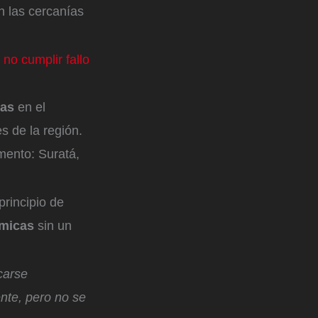
n las cercanías
no cumplir fallo
eas
en el
s de la región.
amento: Suratá,
principio de
ómicas
sin un
carse
nte, pero no se