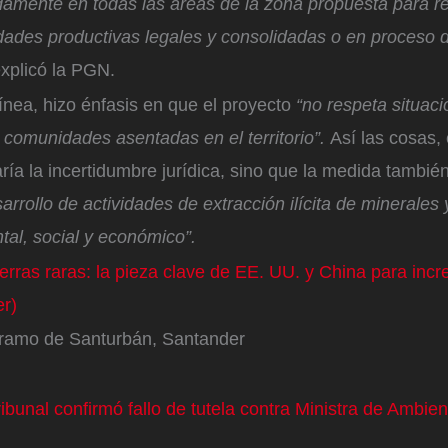
damente en todas las áreas de la zona propuesta para r
idades productivas legales y consolidadas o en proceso 
explicó la PGN.
ínea, hizo énfasis en que el proyecto
“no respeta situaci
 comunidades asentadas en el territorio”.
Así las cosas,
aría la incertidumbre jurídica, sino que la medida tambié
sarrollo de actividades de extracción ilícita de minerales
ntal, social y económico”.
ierras raras: la pieza clave de EE. UU. y China para inc
er)
áramo de Santurbán, Santander
ribunal confirmó fallo de tutela contra Ministra de Ambie