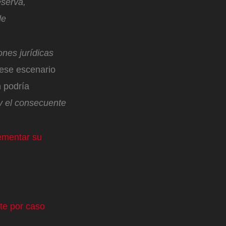
eserva,
de
ones jurídicas
 ese escenario
n podría
 y el consecuente
rementar su
nte por caso