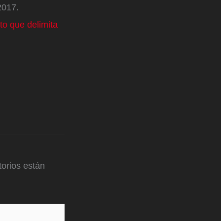
 2017.
to que delimita
orios están