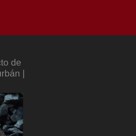
as
Top
Redes
Pauta
Privacy Policy
to de
rbán |