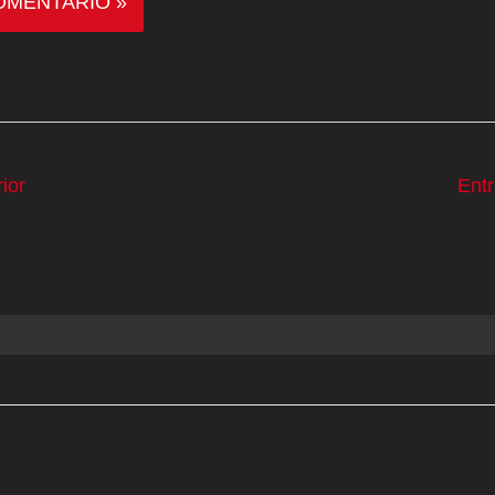
ior
Ent