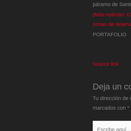
páramo de Santu
(Más noticias: 
zonas de reserv
PORTAFOLIO
Source link
Deja un c
Tu dirección de 
marcados con
*
Escribe