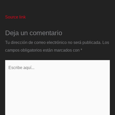
Source link
Deja un comentario
Tu dirección de correo electrónico no será publicada.
Los
campos obligatorios están marcados con
*
Escribe
aquí...