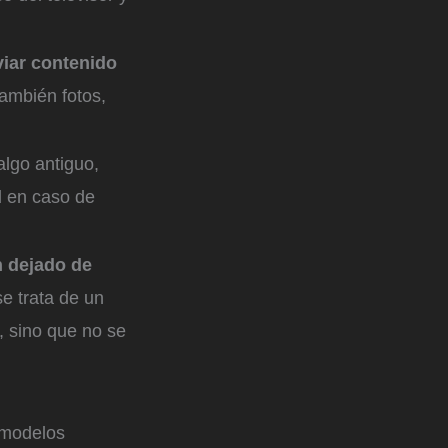
iar contenido
también fotos,
algo antiguo,
d en caso de
 dejado de
e trata de un
o, sino que no se
 modelos