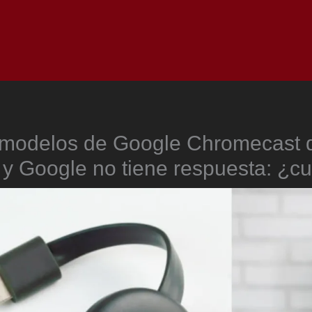
Inicio
Notici
 modelos de Google Chromecast 
 y Google no tiene respuesta: ¿c