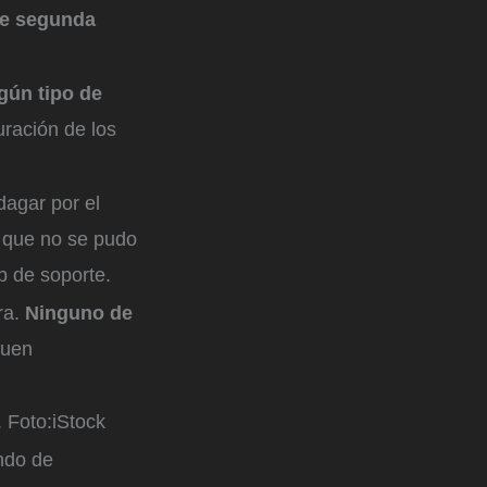
de segunda
gún tipo de
uración de los
dagar por el
e que no se pudo
eb de soporte.
ra.
Ninguno de
guen
.
Foto:
iStock
ndo de