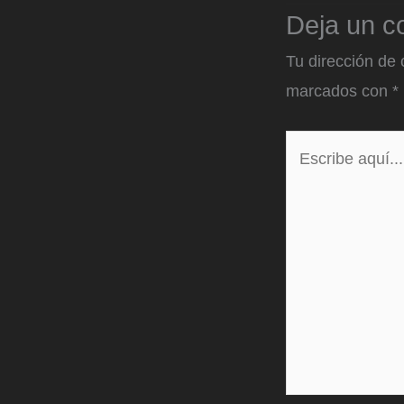
Deja un c
Tu dirección de 
marcados con
*
Escribe
aquí...