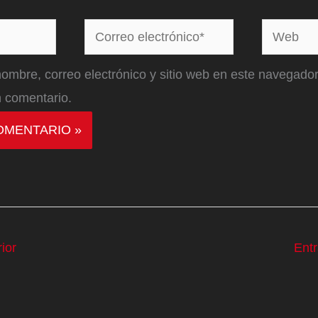
Correo
Web
electrónico*
ombre, correo electrónico y sitio web en este navegador
 comentario.
ior
Ent