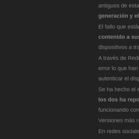
antiguos de est
generación y e
El fallo que est
contenido a su
dispositivos a t
A través de Redd
error lo que han
autenticar el di
Se ha hecho el 
los dos ha rep
funcionando con
Versiones más r
En redes social