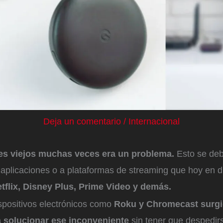
Deja un comentario
/
Internacional
res viejos muchas veces era un problema.
Esto se deb
 aplicaciones o a plataformas de streaming que hoy en 
tflix, Disney Plus, Prime Video y demás.
spositivos electrónicos como
Roku y Chromecast surg
a solucionar ese inconveniente
sin tener que despedirs