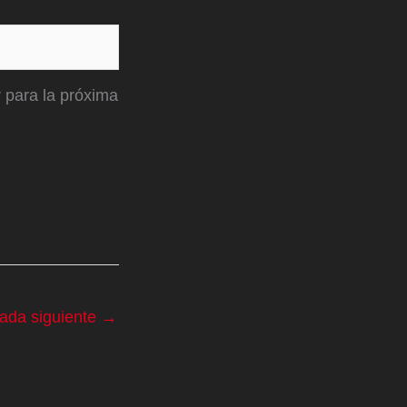
 para la próxima
rada siguiente
→