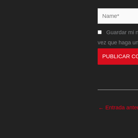
Name*
Guardar mi n
vez que haga un
←
Entrada anter