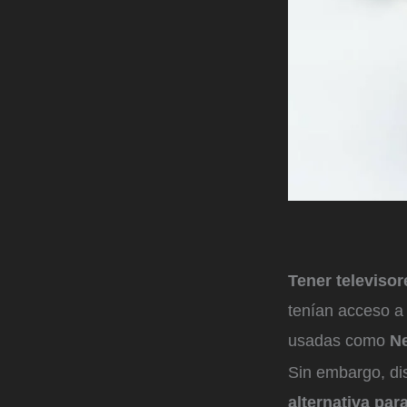
Tener televiso
tenían acceso a
usadas como
Ne
Sin embargo, di
alternativa par