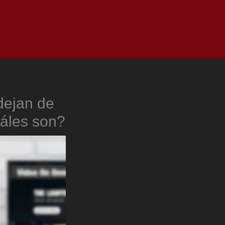
as
Top
Redes
Pauta
Privacy Policy
dejan de
uáles son?