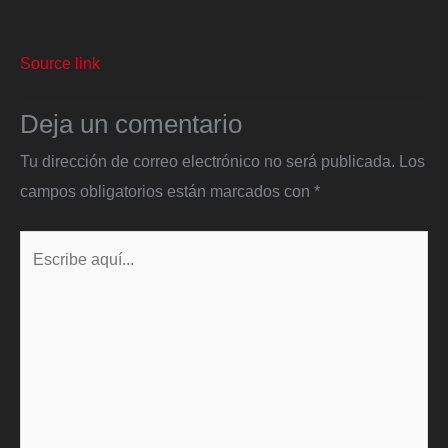
Source link
Deja un comentario
Tu dirección de correo electrónico no será publicada.
Los
campos obligatorios están marcados con
*
Escribe
aquí...