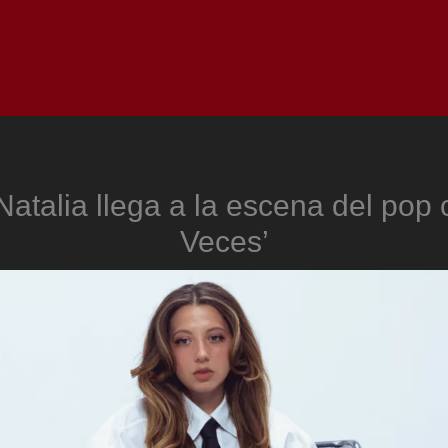
Inicio
Notici
Natalia llega a la escena del pop
Veces’