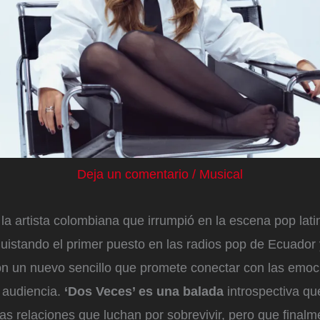
Deja un comentario
/
Musical
la artista colombiana que irrumpió en la escena pop lati
quistando el primer puesto en las radios pop de Ecuador 
on un nuevo sencillo que promete conectar con las emo
 audiencia.
‘Dos Veces’ es una balada
introspectiva qu
as relaciones que luchan por sobrevivir, pero que final