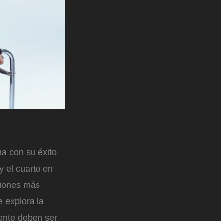
na con su éxito
y el cuarto en
ciones más
e explora la
mente deben ser