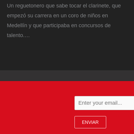
Un reguetonero que sabe tocar el clarinete, que
empezó su carrera en un coro de niños en
Medellín y que participaba en concursos de
talento.…
ENVIAR