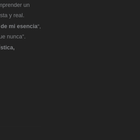
emprender un
ta y real.
 de mi esencia
“,
que nunca”.
stica,