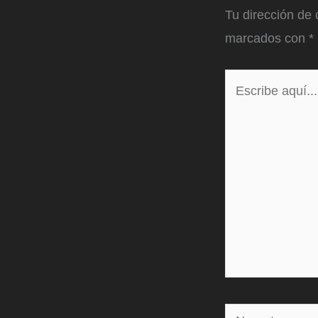
Tu dirección de 
marcados con
*
Escribe
aquí...
Name*