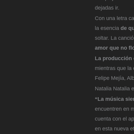
dejadas ir.
Con una letra c
la esencia
de q
soltar. La canci
amor que no fl
La producción 
mientras que la 
Felipe Mejía, A
Natalia Natalia 
“La música sie
encuentren en m
cuenta con el 
en esta nueva e