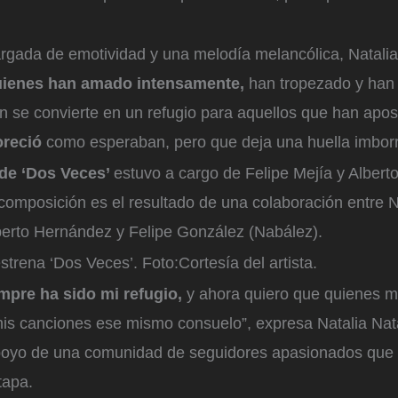
argada de emotividad y una melodía melancólica, Natalia
uienes han amado intensamente,
han tropezado y han
ón se convierte en un refugio para aquellos que han apo
oreció
como esperaban, pero que deja una huella imborr
de ‘Dos Veces’
estuvo a cargo de Felipe Mejía y Alber
composición es el resultado de una colaboración entre Na
lberto Hernández y Felipe González (Nabález).
estrena ‘Dos Veces’.
Foto:
Cortesía del artista.
mpre ha sido mi refugio,
y ahora quiero que quienes 
is canciones ese mismo consuelo”, expresa Natalia Nata
apoyo de una comunidad de seguidores apasionados que
tapa.