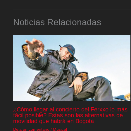
Noticias Relacionadas
¿Cómo llegar al concierto del Ferxxo lo más
fácil posible? Estas son las alternativas de
movilidad que habrá en Bogotá
Deja un comentario
/
Musical