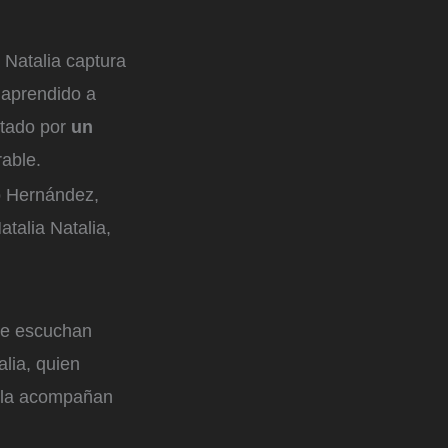
 Natalia captura
 aprendido a
stado por
un
able.
to Hernández,
talia Natalia,
me escuchan
lia, quien
 la acompañan