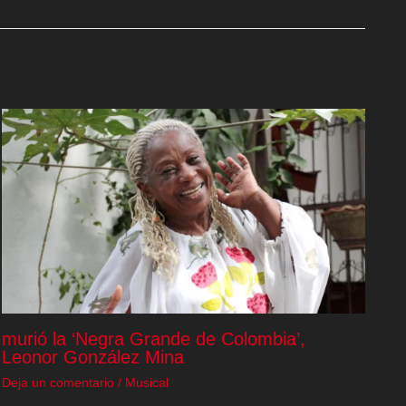
murió la ‘Negra Grande de Colombia’,
Leonor González Mina
Deja un comentario
/
Musical