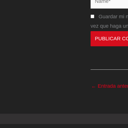
Guardar mi n
vez que haga un
←
Entrada anter