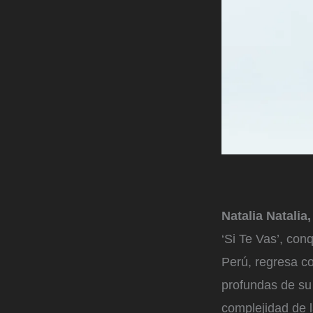
Natalia Natalia,
‘Si Te Vas’, con
Perú, regresa c
profundas de su
complejidad de l