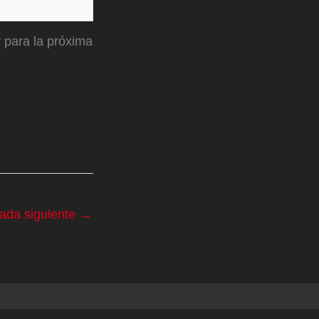
 para la próxima
rada siguiente
→