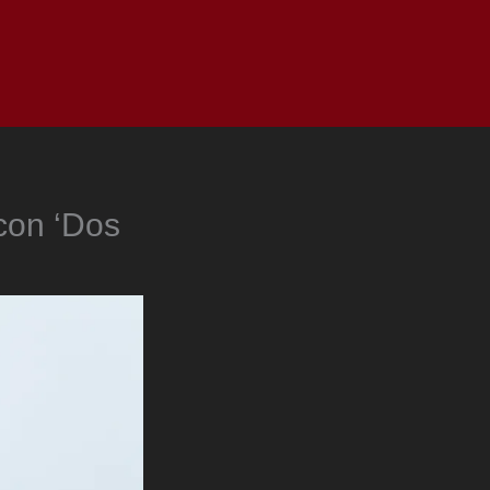
as
Top
Redes
Pauta
Privacy Policy
 con ‘Dos