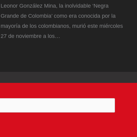
Leonor González Mina, la inolvidable ‘Negra
Grande de Colombia’ como era conocida por la
mayoría de los colombianos, murió este miércoles
27 de noviembre a los…