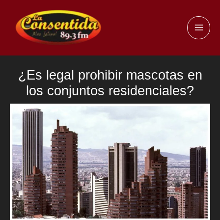
Ir
al
MAI
contenido
ME
¿Es legal prohibir mascotas en
los conjuntos residenciales?