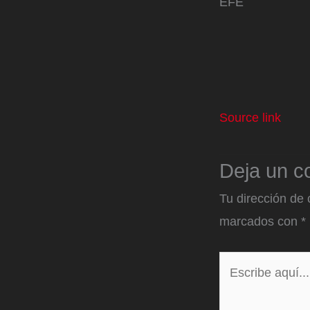
EFE
Source link
Deja un c
Tu dirección de 
marcados con
*
Escribe
aquí...