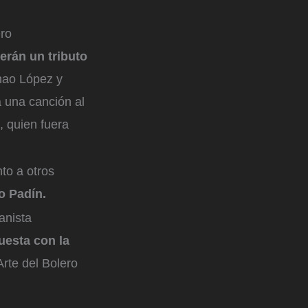
ero
erán un tributo
hao López y
á una canción al
, quien fuera
to a otros
o Padín.
anista
uesta con la
rte del Bolero