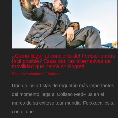
¿Cómo llegar al concierto del Ferxxo lo más
fácil posible? Estas son las alternativas de
movilidad que habrá en Bogotá
Deja un comentario
/
Musical
Uno de los artistas de reguetón más importantes
del momento llega al Coliseo MedPlus en el
marco de su exitoso tour mundial Ferxxocalipsis,
con el que…