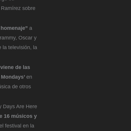
s Ramírez sobre
e homenaje”
a
Grammy, Oscar y
la televisión, la
viene de las
d Mondays’
en
sica de otros
y Days Are Here
e 16 músicos y
l festival en la