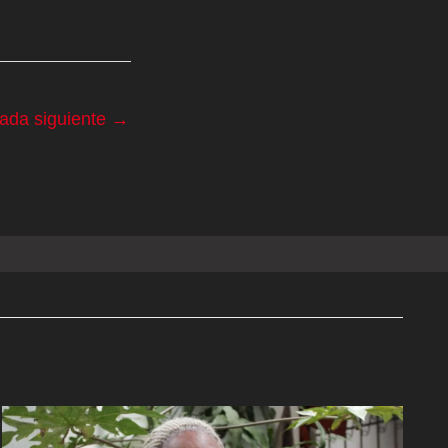
rada siguiente
→