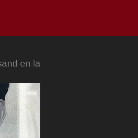
as
Top
Redes
Pauta
Privacy Policy
sand en la