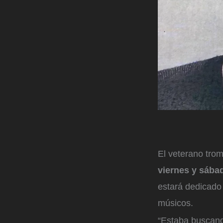
El veterano tro
viernes y sábad
estará dedicado 
músicos.
“Estaba buscando