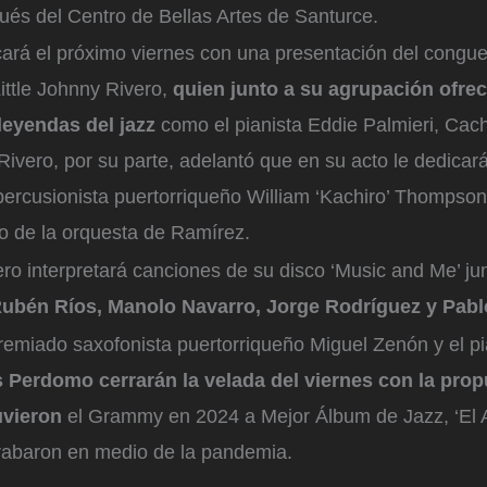
és del Centro de Bellas Artes de Santurce.
ncará el próximo viernes con una presentación del congu
ittle Johnny Rivero,
quien junto a su agrupación ofrec
 leyendas del jazz
como el pianista Eddie Palmieri, Cac
 Rivero, por su parte, adelantó que en su acto le dedicar
 percusionista puertorriqueño William ‘Kachiro’ Thompson
 de la orquesta de Ramírez.
ro interpretará canciones de su disco ‘Music and Me’ jun
ubén Ríos, Manolo Navarro, Jorge Rodríguez y Pabl
remiado saxofonista puertorriqueño Miguel Zenón y el pi
s Perdomo cerrarán la velada del viernes con la prop
uvieron
el Grammy en 2024 a Mejor Álbum de Jazz, ‘El A
 grabaron en medio de la pandemia.