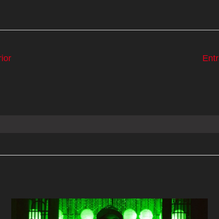
ior
Ent