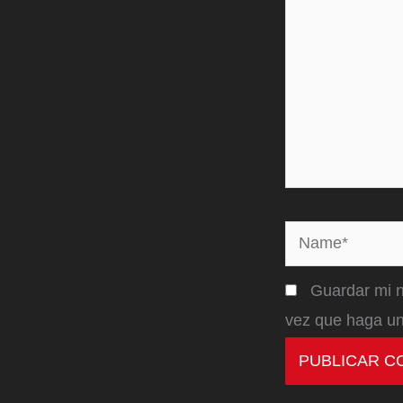
Name*
Guardar mi n
vez que haga un