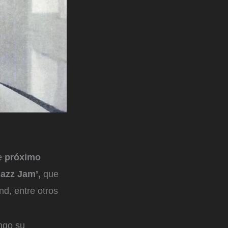
te
próximo
Jazz Jam’,
que
d, entre otros
engo su