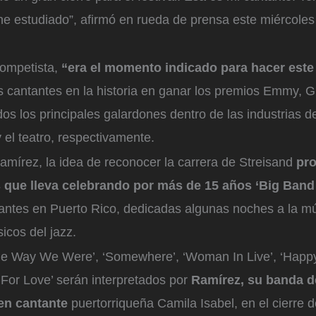
 he estudiado”, afirmó en rueda de prensa este miércole
rompetista,
“era el momento indicado para hacer est
s cantantes en la historia en ganar los premios Emmy, 
os los principales galardones dentro de las industrias de 
y el teatro, respectivamente.
amírez, la idea de reconocer la carrera de Streisand
pro
 que lleva celebrando por más de 15 años ‘Big Ban
rantes en Puerto Rico, dedicadas algunas noches a la mú
icos del jazz.
e Way We Were’, ‘Somewhere’, ‘Woman In Live’, ‘Happ
 For Love’ serán interpretados por
Ramírez, su banda d
ven cantante
puertorriqueña Camila Isabel, en el cierre de