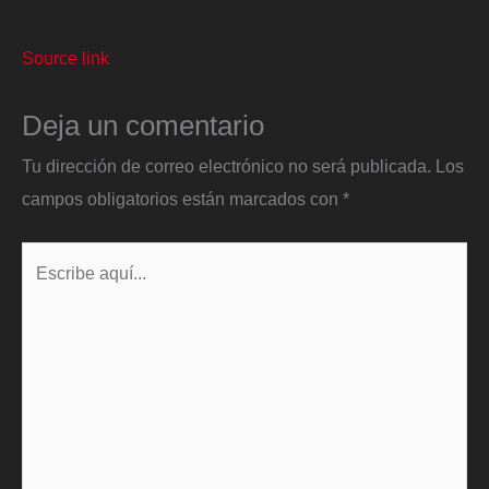
Source link
Deja un comentario
Tu dirección de correo electrónico no será publicada.
Los
campos obligatorios están marcados con
*
Escribe
aquí...