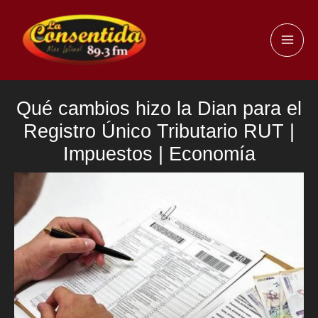
Ir
al
MAI
contenido
ME
Qué cambios hizo la Dian para el
Registro Único Tributario RUT |
Impuestos | Economía