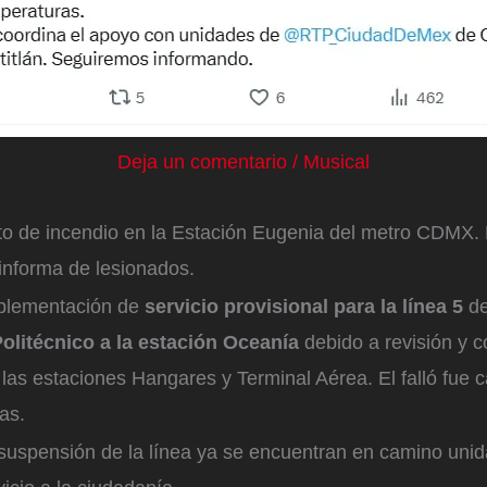
Deja un comentario
/
Musical
to de incendio en la Estación Eugenia del metro CDMX. 
nforma de lesionados.
mplementación de
servicio provisional para la línea 5
de
olitécnico a la estación Oceanía
debido a revisión y c
 las estaciones Hangares y Terminal Aérea. El falló fue 
as.
 suspensión de la línea ya se encuentran en camino un