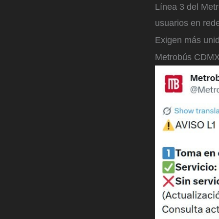
Línea 3 del Met
usuarios en rede
Exigen más unid
Metrobús CDM