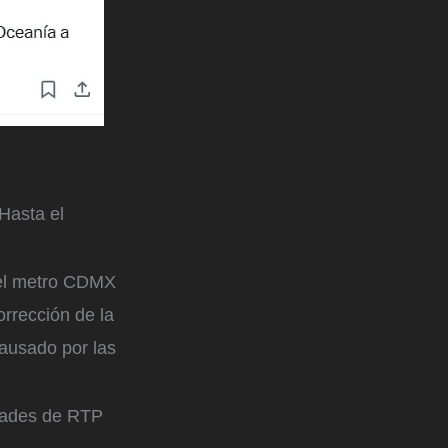
Hasta el
l metro CDMX
orrección de la
causado por las
idades de RTP