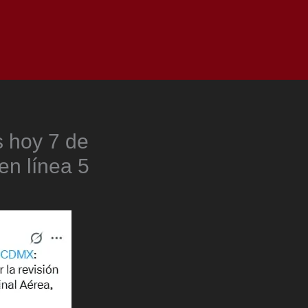
as
Top
Redes
Pauta
Privacy Policy
 hoy 7 de
en línea 5