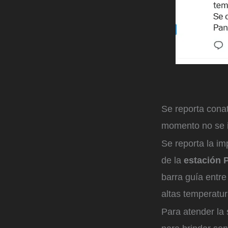
Se reporta cona
momento no se i
Se reporta la i
de la
estación P
barra guía entre
altas temperatur
Para atender la