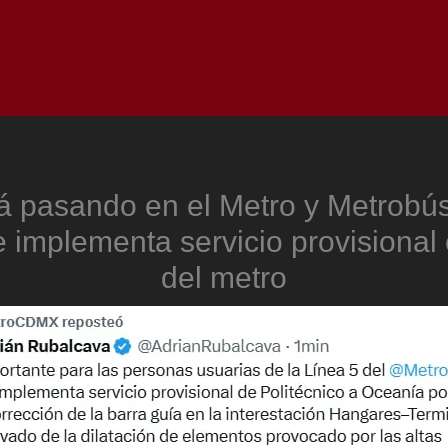
Inicio
Notici
á pasando en el Metro y Metrobús
implementa servicio provisional 
del metro