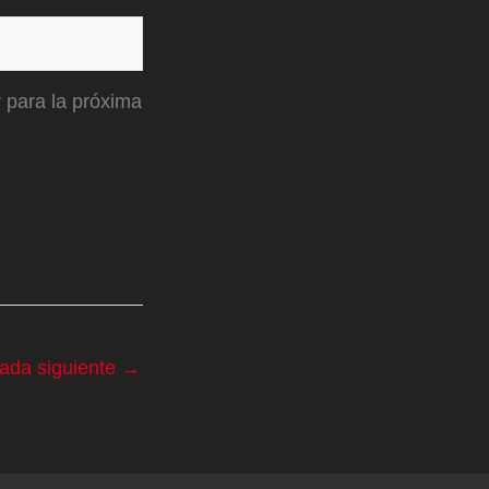
 para la próxima
rada siguiente
→