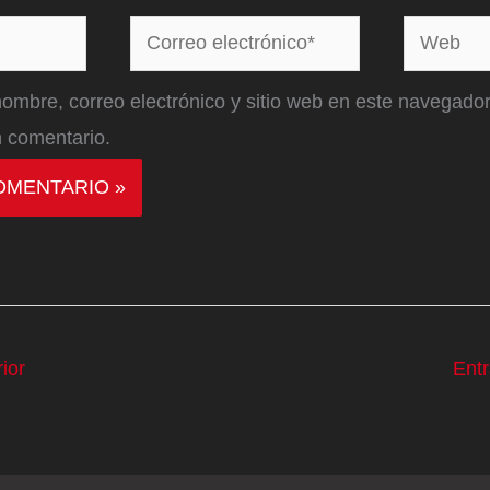
Correo
Web
electrónico*
ombre, correo electrónico y sitio web en este navegador
 comentario.
ior
Ent