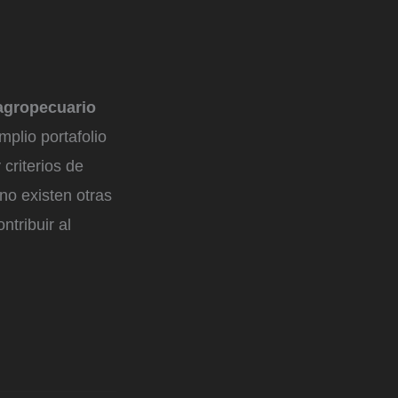
 agropecuario
plio portafolio
criterios de
no existen otras
ntribuir al