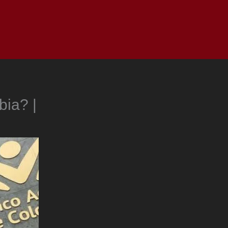
as
Top
Redes
Pauta
Privacy Policy
ia? |