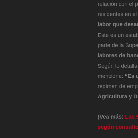
relación con el 
residentes en el
labor que desar
Este es un estab
parte de la Sup
labores de ban
Según lo detalla
menciona:
“Es 
régimen de empr
Agricultura y D
(Vea más:
Las 
según consulto