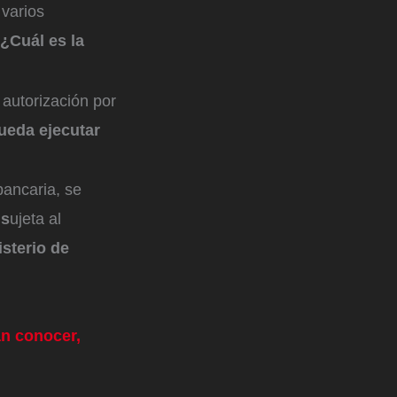
 varios
¿Cuál es la
 autorización por
ueda ejecutar
bancaria, se
 s
ujeta al
isterio de
an conocer,