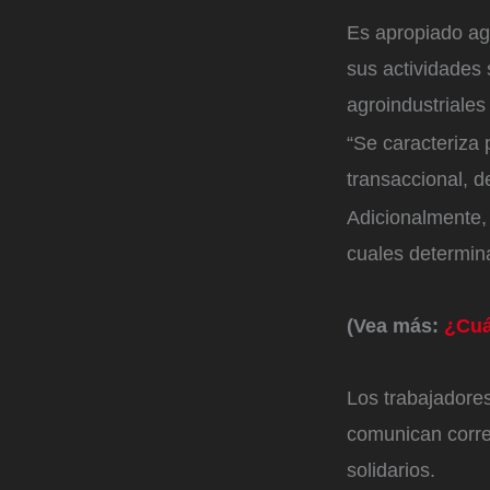
Es apropiado ag
sus actividades s
agroindustriales
“Se caracteriza
transaccional, d
Adicionalmente, 
cuales determina
(Vea más:
¿Cuá
Los trabajadore
comunican correc
solidarios.