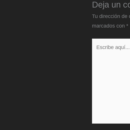
Deja un c
Tu dirección de 
marcados con
*
Escribe
aquí...