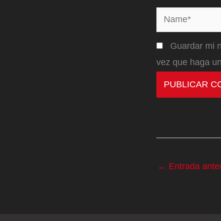
Name*
Guardar mi n
vez que haga un
←
Entrada anter