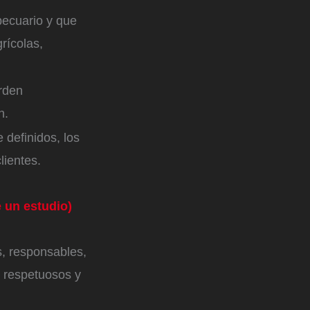
pecuario y que
grícolas,
rden
n.
 definidos, los
lientes.
 un estudio)
s, responsables,
, respetuosos y