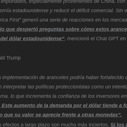
 importados, especialmente provenientes de China, con e
omía estadounidense y reducir el déficit comercial. Sin
rica First” generó una serie de reacciones en los merca
lo que despertó preguntas sobre cómo estos arance
r del dólar estadounidense”
,
mencionó el Chat GPT en
ald Trump
la implementación de aranceles podría haber fortalecido a
interpretar las políticas proteccionistas como un intento
rna, lo que incrementa la confianza de los inversores e
.
Este aumento de la demanda por el dólar tiende a fo
o que su valor se aprecie frente a otras monedas”.
s efectos a largo plazo son mucho más inciertos.
Si los