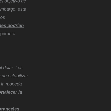
l objetivo de
 embargo, esta
dos
les podrían
 primera
l dólar. Los
 de estabilizar
n la moneda
rtalecer la
 aranceles