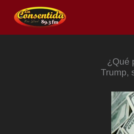
Ir
al
contenido
¿Qué p
Trump, s