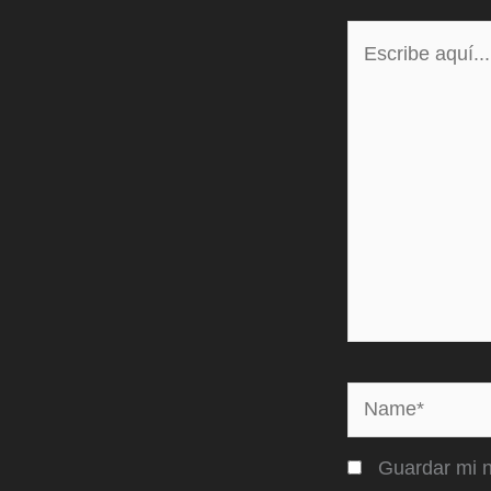
Escribe
aquí...
Name*
Guardar mi n