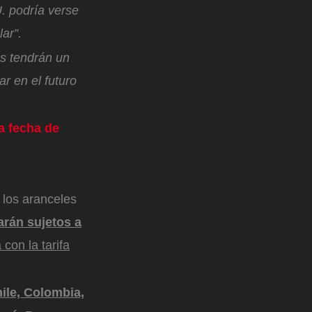
. podría verse
lar”.
es tendrán un
ar en el futuro
a fecha de
 los aranceles
arán sujetos a
 con la tarifa
hile, Colombia,