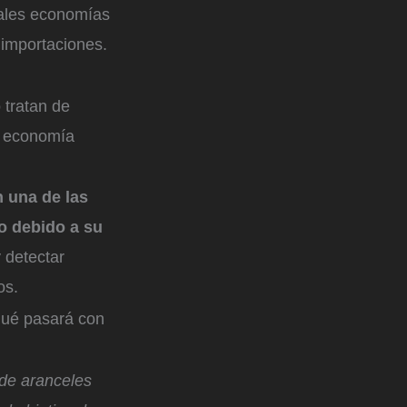
pales economías
importaciones.
 tratan de
la economía
en una de las
ro debido a su
 detectar
os.
qué pasará con
 de aranceles