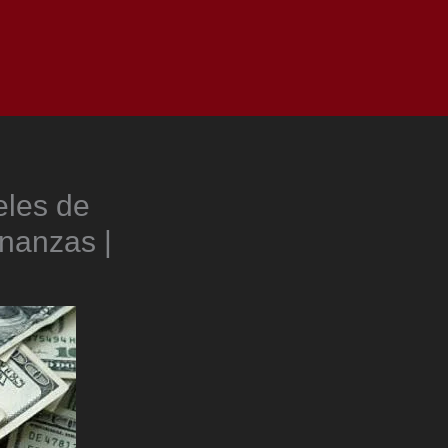
as
Top
Redes
Pauta
Privacy Policy
eles de
inanzas |