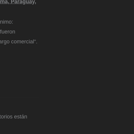
amá, Paraguay,
ínimo:
fueron
rgo comercial”.
orios están