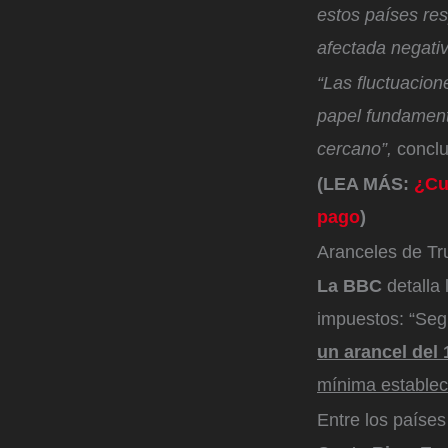
estos países re
afectada negativa
“Las fluctuacion
papel fundamenta
cercano”,
conclu
(LEA MÁS:
¿Cuá
pago
)
Aranceles de Tr
La BBC
detalla 
impuestos: “Segú
un arancel del
mínima establec
Entre los paíse