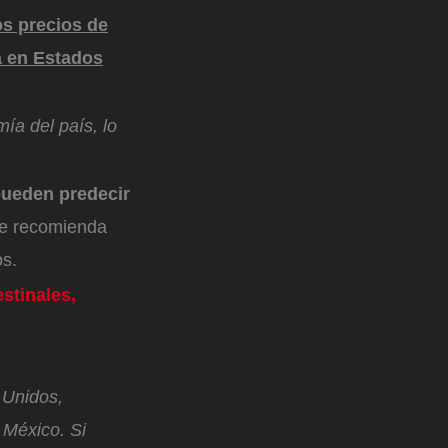
os precios de
a en Estados
ía del país, lo
ueden predecir
se recomienda
os.
stinales,
 Unidos,
México. Si