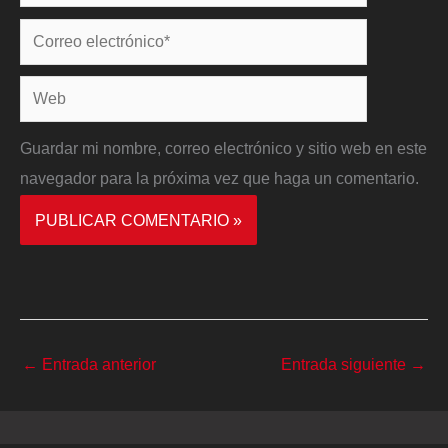
Correo
electrónico*
Web
Guardar mi nombre, correo electrónico y sitio web en este
navegador para la próxima vez que haga un comentario.
←
Entrada anterior
Entrada siguiente
→