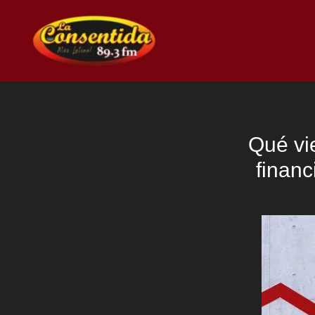
Ir
al
contenido
Qué vie
financ