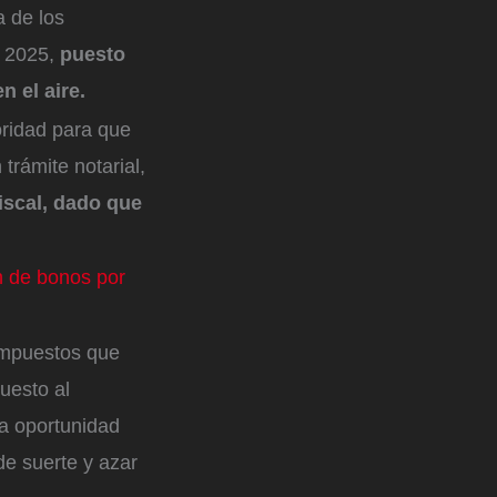
 de los
l 2025,
puesto
 el aire.
oridad para que
trámite notarial,
fiscal, dado que
n de bonos por
 impuestos que
uesto al
la oportunidad
de suerte y azar