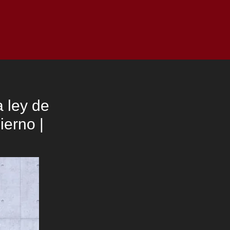
as
Top
Redes
Pauta
Privacy Policy
a ley de
ierno |