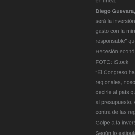
en línea.
Diego Guevara,
será la inversió
gasto con la mir
responsable” que
Recesión econó
FOTO: iStock
“El Congreso ha
regionales, noso
decirle al país 
al presupuesto, 
contra de las reg
Golpe a la inver
Según lo estipul