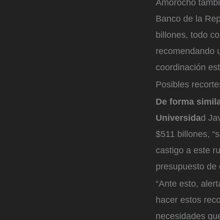
Amorocho tambié
Banco de la Rep
billones, todo c
recomendando un
coordinación es
Posibles recorte
De forma simila
Universida
d Ja
$511 billones, “
castigo a este r
presupuesto de 
“Ante esto, aler
hacer estos reco
necesidades que