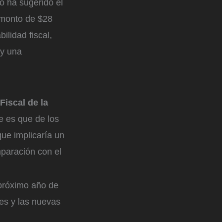
o ha sugerido el
 monto de $28
ilidad fiscal,
 y una
Fiscal de la
e es que de los
que implicaría un
mparación con el
 próximo año de
tes y las nuevas