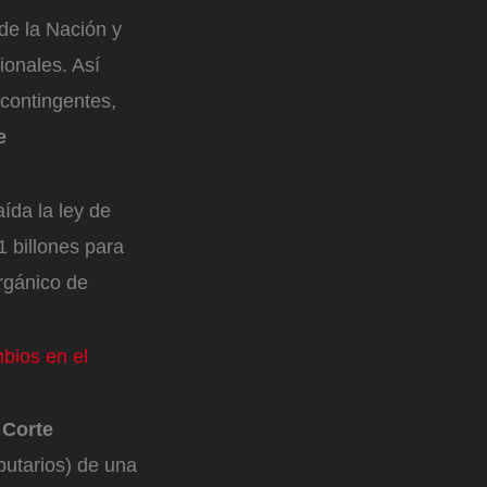
 de la Nación y
ionales. Así
contingentes,
e
aída la ley de
1 billones para
Orgánico de
bios en el
 Corte
ibutarios) de una