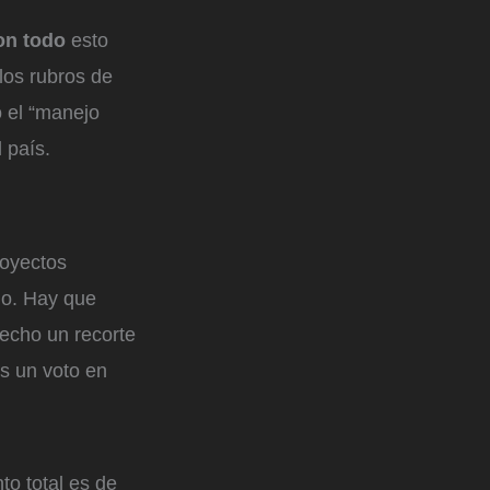
on todo
esto
 los rubros de
o el “manejo
 país.
royectos
ndo. Hay que
hecho un recorte
es un voto en
to total es de