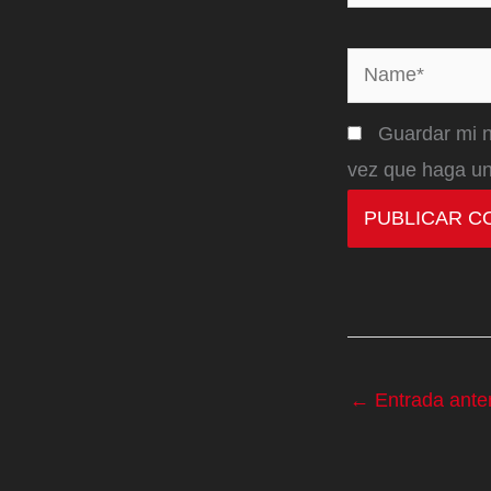
Name*
Guardar mi n
vez que haga un
←
Entrada anter