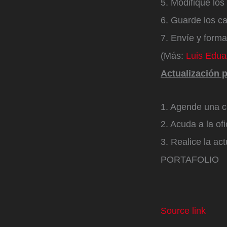
5. Modifique los
6. Guarde los c
7. Envíe y formal
(Más:
Luis Edua
Actualización p
1. Agende una ci
2. Acuda a la of
3. Realice la ac
PORTAFOLIO
Source link