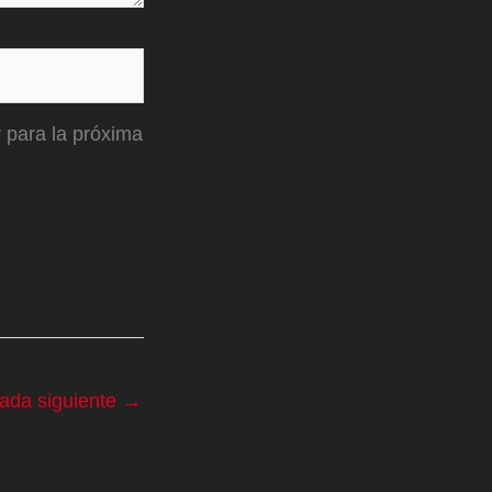
 para la próxima
rada siguiente
→