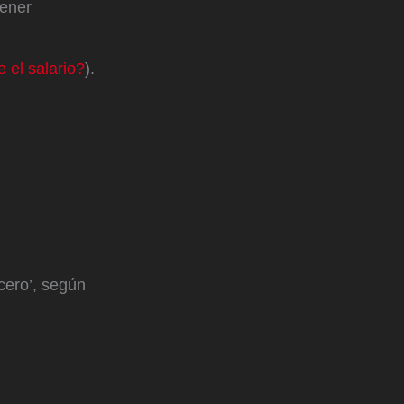
tener
el salario?
).
cero’, según