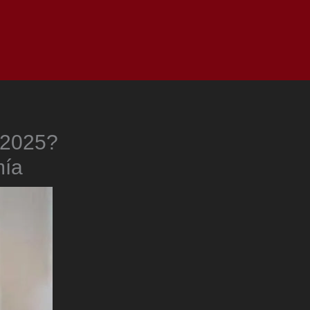
as
Top
Redes
Pauta
Privacy Policy
 2025?
mía