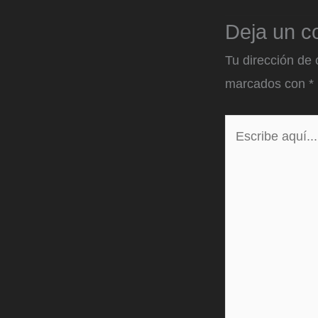
Deja un c
Tu dirección de 
marcados con
*
Escribe
aquí...