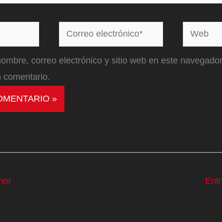
Correo
Web
electrónico*
ombre, correo electrónico y sitio web en este navegador
 comentario.
ior
Ent