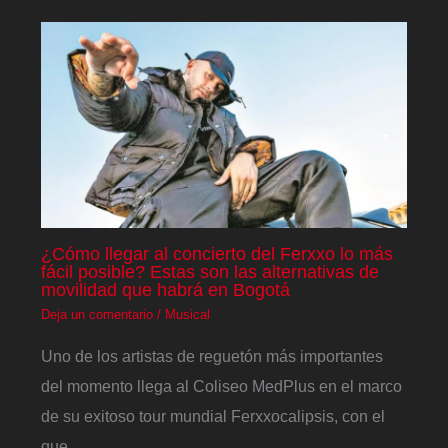
¿Cómo llegar al concierto del Ferxxo lo más
fácil posible? Estas son las alternativas de
movilidad que habrá en Bogotá
Deja un comentario
/
Musical
Uno de los artistas de reguetón más importantes
del momento llega al Coliseo MedPlus en el marco
de su exitoso tour mundial Ferxxocalipsis, con el
que…