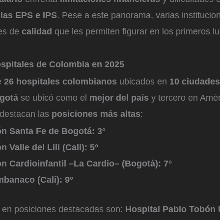
 las EPS e IPS
. Pese a este panorama, varias instituci
les de
calidad
que les permiten figurar en los primeros l
spitales de Colombia en 2025
ye
26 hospitales colombianos
ubicados en
10 ciudades
gotá
se ubicó como el
mejor del país
y tercero en Amér
 destacan las
posiciones más altas
:
n Santa Fe de Bogotá: 3°
 Valle del Lili (Cali): 5°
n Cardioinfantil –La Cardio– (Bogotá): 7°
mbanaco (Cali): 9°
s en posiciones destacadas son:
Hospital Pablo Tobón U