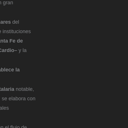
n gran
gares
del
instituciones
nta Fe de
Cardio–
y la
ablece la
alaria
notable,
g se elabora con
ales
n el flujo de