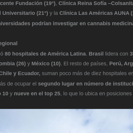
icente Fundación (19°)
,
Clínica Reina Sofía –Colsanit
 Universitario (21°)
y la
Clínica Las Américas AUNA (
iversidades podrían investigar en cannabis medicinal
egional
zó
80 hospitales de América Latina
.
Brasil
lidera con
3
ombia (26)
y
México (10)
. El resto de países,
Perú, Arg
Chile y Ecuador,
suman poco más de diez hospitales en
ás de ocupar el
segundo lugar en número de instituc
p 10
y
nueve en el top 25
, lo que lo ubica en posiciones