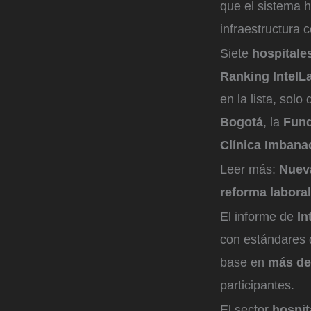
que el sistema h
infraestructura
Siete
hospitale
Ranking IntelL
en la lista, solo
Bogotá
, la
Fund
Clínica Imbana
Leer más:
Nueva
reforma laboral
El informe de
In
con estándares q
base en
más de
participantes.
El sector
hospit