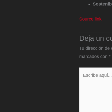
Sostenib
Source link
Deja un c
Tu dirección de 
marcados con
*
Escribe
aquí...