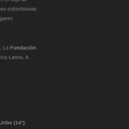
ones colombianas
ugares
. La
Fundación
ica Latina. A
ribe (14°)
,