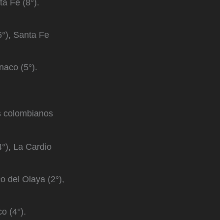
ta Fe (8°).
(6°), Santa Fe
anaco (5°).
es colombianos
(4°), La Cardio
co del Olaya (2°),
o (4°).