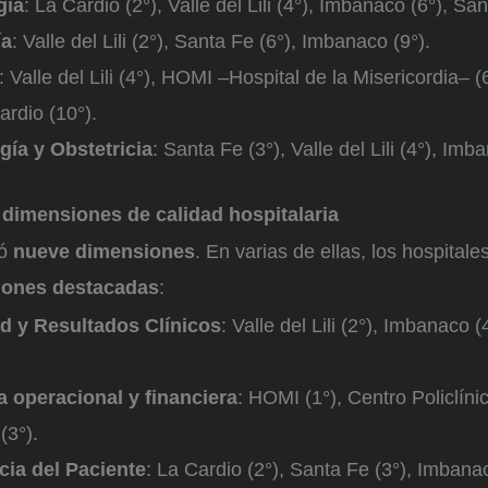
gía
: La Cardio (2°), Valle del Lili (4°), Imbanaco (6°), San
ía
: Valle del Lili (2°), Santa Fe (6°), Imbanaco (9°).
: Valle del Lili (4°), HOMI –Hospital de la Misericordia– 
ardio (10°).
gía y Obstetricia
: Santa Fe (3°), Valle del Lili (4°), Imb
imensiones de calidad hospitalaria
uó
nueve dimensiones
. En varias de ellas, los hospital
iones destacadas
:
d y Resultados Clínicos
: Valle del Lili (2°), Imbanaco 
a operacional y financiera
: HOMI (1°), Centro Policlíni
(3°).
cia del Paciente
: La Cardio (2°), Santa Fe (3°), Imbanac