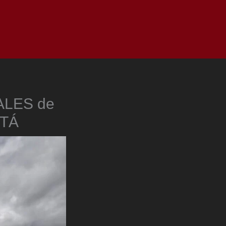
as
Top
Redes
Pauta
Privacy Policy
ALES de
OTÁ