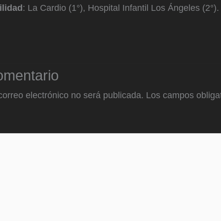
ilidad
: La Cardio (1°), Hospital Infantil Los Ángeles (2°).
omentario
correo electrónico no será publicada.
Los campos obligat