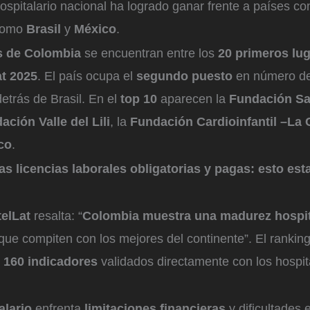
ospitalario nacional ha logrado ganar frente a países co
 como
Brasil
y
México
.
s de Colombia
se encuentran entre los
20 primeros lu
at 2025
. El país ocupa el
segundo puesto
en número de 
 detrás de Brasil. En el
top 10
aparecen la
Fundación Sa
ación Valle del Lili
, la
Fundación Cardioinfantil –La 
co
.
s licencias laborales obligatorias y pagas: esto est
telLat
resalta: “
Colombia muestra una madurez hospit
ue compiten con los mejores del continente”. El rankin
 160 indicadores
validados directamente con los hospit
alario
enfrenta
limitaciones financieras
y dificultades e