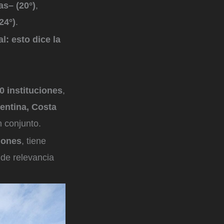
as– (20°)
,
24°)
.
: esto dice la
0 instituciones
,
entina, Costa
 conjunto.
iones
, tiene
 de relevancia