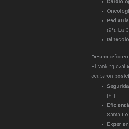
Cardiolo
Oncolog
Pediatría
(9°), La C
Ginecolo
Desempeño en d
El ranking eval
ocuparon
posic
Segurida
(6°).
Eficienci
Santa Fe 
Experien