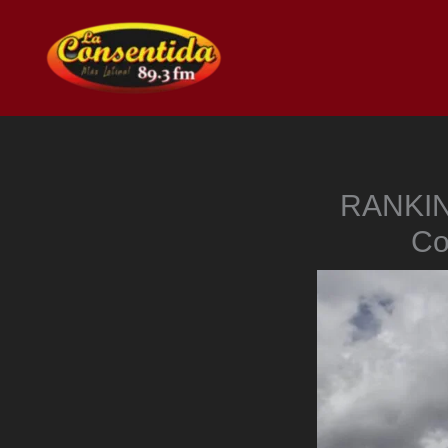
Ir
al
contenido
RANKIN
Co