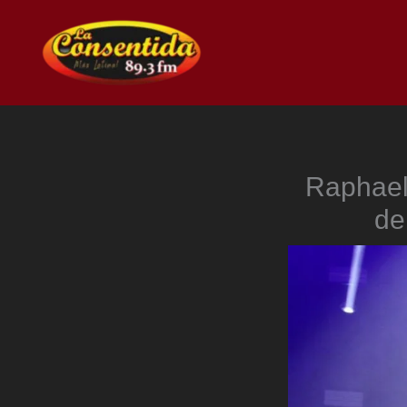
Ir
al
contenido
Raphael 
de