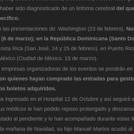
 haber sido diagnosticado de un linfoma cerebra
l del qu
ecífico.
n las presentaciones de: Washington (23 de febrero),
Nu
 (8 de marzo); en la República Dominicana (Santo D
Costa Rica (San José, 24 y 25 de febrero), en Puerto Ric
México (Ciudad de México, 15 de marzo).
as empresas organizadoras de los eventos se pondrán en
on quienes hayan comprado las entradas para gestio
os boletos adquiridos.
núa ingresado en el Hospital 12 de Octubre y así seguirá
us médicos le han pedido reposo prolongado y descanso.
estado al pendiente y lo han acompañado durante estas f
 la mañana de Navidad, su hijo Manuel Martos acudió al 