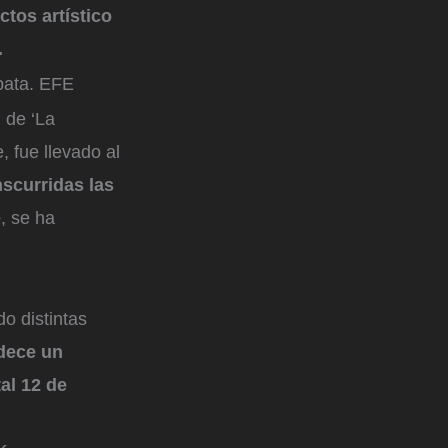
ctos artístico
.
pata. EFE
 de ‘La
 fue llevado al
nscurridas las
e
, se ha
do distintas
dece un
al 12 de