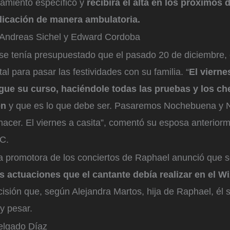
tamiento específico y
recibirá el alta en los próximos 
dicación de manera ambulatoria.
Andreas Sichel y Edward Cordoba
 se tenía presupuestado que el pasado 20 de diciembre, 
tal para pasar las festividades con su familia. “
El vierne
igue su curso, haciéndole todas las pruebas y los c
en
y que es lo que debe ser. Pasaremos Nochebuena y N
acer. El viernes a casita”, comentó su esposa anteriorm
BC.
la promotora de los conciertos de Raphael anunció que s
s actuaciones que el cantante debía realizar en el W
isión que, según Alejandra Martos, hija de Raphael, él
y pesar.
elgado Díaz