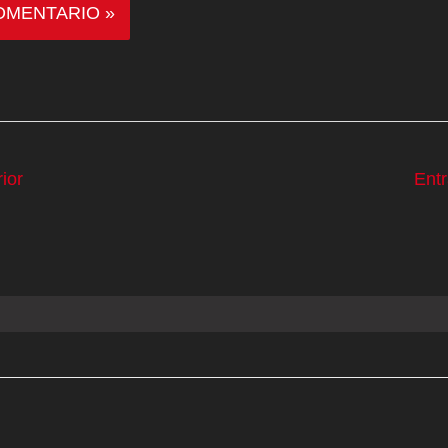
ior
Ent