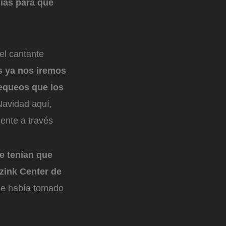
días para que
el cantante
s ya nos iremos
hequeos que los
avidad aquí,
ente a través
e tenían que
izink Center de
 se había tomado