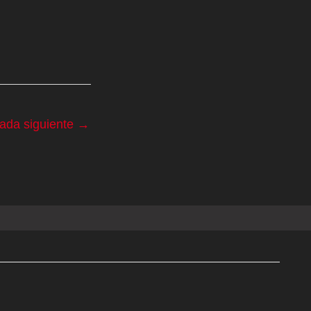
rada siguiente
→