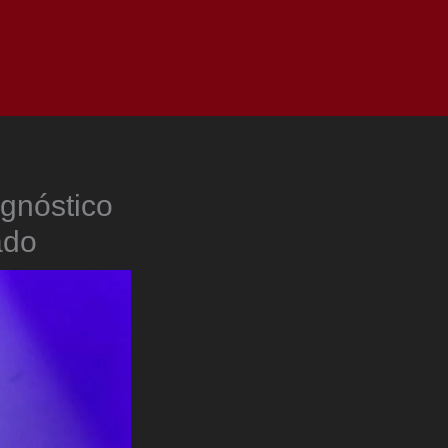
as
Top
Redes
Pauta
Privacy Policy
agnóstico
ado