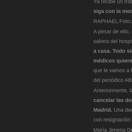
Ya recibe un tra
siga con la me
RAPHAEL
Foto:
A pesar de ello,
saliera del hospi
a casa. Todo s
médicos quier
que le vamos a h
del periódico A
Anteriormente, 
cancelar las do
Madrid.
Una dec
con resignación 
María Jimena D