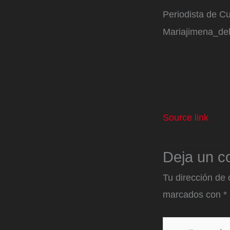
Periodista de Cu
Mariajimena_de
Source link
Deja un c
Tu dirección de 
marcados con
*
Escribe