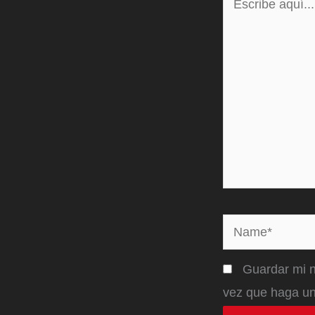
aquí...
Name*
Guardar mi n
vez que haga un