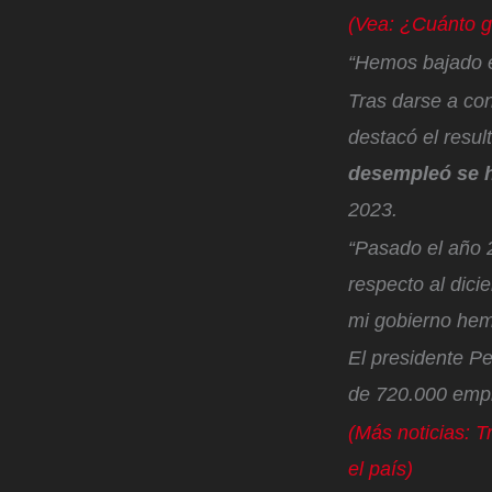
(Vea: ¿Cuánto g
“Hemos bajado 
Tras darse a con
destacó el resul
desempleó se 
2023.
“Pasado el año 
respecto al dic
mi gobierno hem
El presidente Pe
de 720.000 em
(Más noticias: T
el país)