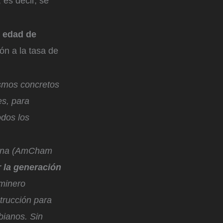
 es decir, se
n edad de
ión a la tasa de
smos concretos
es, para
odos los
cana (AmCham
 la generación
 minero
trucción para
bianos. Sin