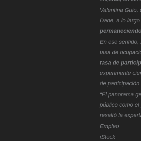
Valentina Guio, 
Dane, a lo larg
permaneciendo 
En ese sentido, 
tasa de ocupaci
tasa de partici
experimente cier
de participación
“El panorama ge
público como el 
r
esaltó la exper
Empleo
iStock