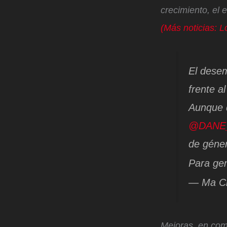
crecimiento, el
(Más noticias: 
El dese
frente a
Aunque d
@DANE_
de géner
Para g
— Ma Cl
Mejoras, en co