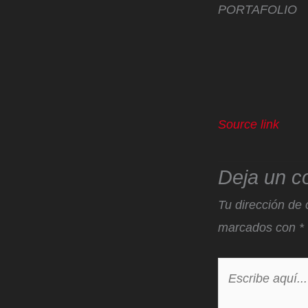
PORTAFOLIO
Source link
Deja un c
Tu dirección de 
marcados con
*
Escribe
aquí...