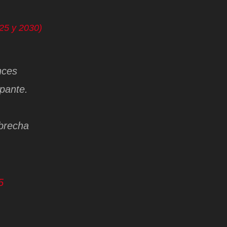
025 y 2030)
nces
pante.
 brecha
5