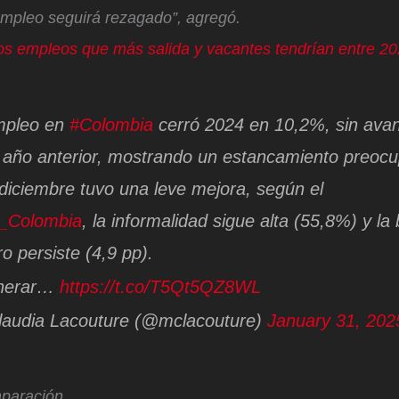
 empleo seguirá rezagado”
, agregó.
Los empleos que más salida y vacantes tendrían entre 2
mpleo en
#Colombia
cerró 2024 en 10,2%, sin ava
l año anterior, mostrando un estancamiento preocu
iciembre tuvo una leve mejora, según el
Colombia
, la informalidad sigue alta (55,8%) y la
o persiste (4,9 pp).
enerar…
https://t.co/T5Qt5QZ8WL
audia Lacouture (@mclacouture)
January 31, 202
mparación