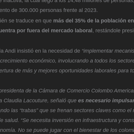
nactiva, la cual llegó a los 14,48 millones de personas,
nto de 300.000 personas frente al 2023.
bién se traduce en que
más del 35% de la población e
uentra por fuera del mercado laboral
, restándole pres
la Andi insistió en la necesidad de
“implementar mecani
crecimiento económico, involucrando a todos los sector
ertura de más y mejores oportunidades laborales para t
la presidenta de la Cámara de Comercio Colombo Ameri
a Claudia Lacouture, señaló que
es necesario impulsar
ando las “trabas” que se frenan sectores claves como el
de salud.
“Se necesita inversión en infraestructura y cons
onomía. No se puede jugar con el bienestar de los colom