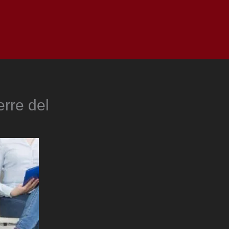
as
Top
Redes
Pauta
Privacy Policy
rre del