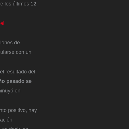
e los últimos 12
el
llones de
cularse con un
l resultado del
año pasado se
inuyó en
to positivo, hay
lación