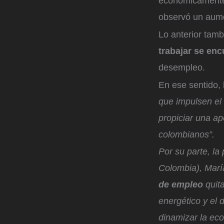
económicamente i
observó un aume
Lo anterior tam
trabajar se enc
desempleo.
En ese sentido, 
que impulsen el 
propiciar una ap
colombianos”.
Por su parte, 
Colombia), Marí
de empleo
quit
energético y el 
dinamizar la ec