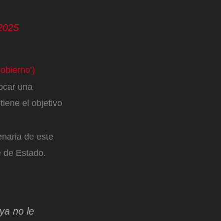
2025
obierno’)
vocar una
tiene el objetivo
enaria de este
e de Estado.
ya no le