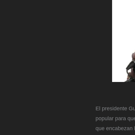
El presidente G
popular para que
que encabezan l