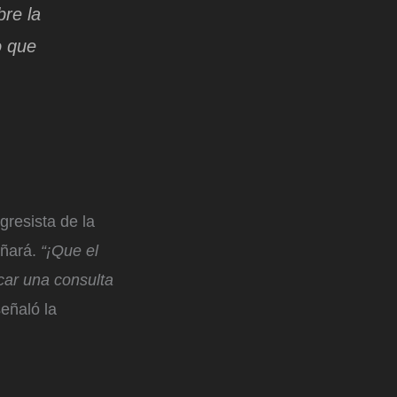
re la
o que
gresista de la
ñará.
“¡Que el
car una consulta
señaló la