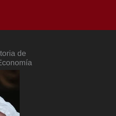
as
Top
Redes
Pauta
Privacy Policy
toria de
 Economía