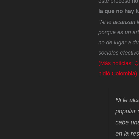
este proceso no
la que no hay l
“Ni le alcanzan 
porque es un ar
no de lugar a d
sociales efectiv
(Más noticias: Q
pidió Colombia)
Ni le al
popular 
cabe una
en la re