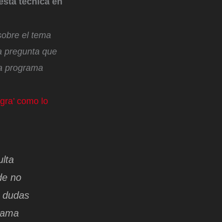
esta técnica en
sobre el tema
a pregunta que
 a programa
egra’ como lo
ulta
de no
a dudas
grama