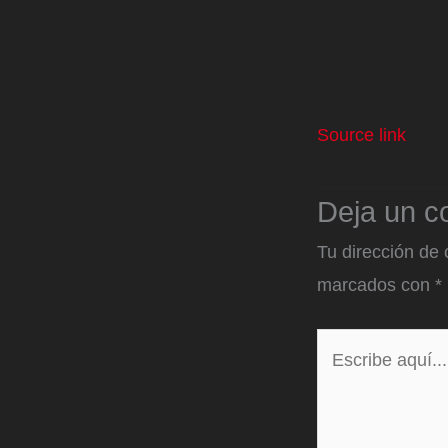
Source link
Deja un c
Tu dirección de 
marcados con
*
Escribe
aquí...