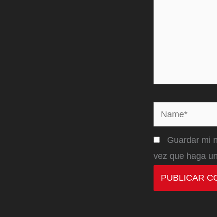
Name*
Guardar mi n
vez que haga un