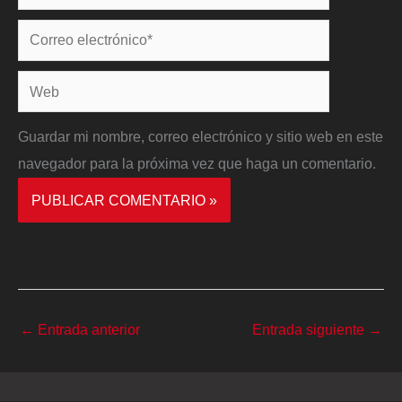
Correo
electrónico*
Web
Guardar mi nombre, correo electrónico y sitio web en este
navegador para la próxima vez que haga un comentario.
←
Entrada anterior
Entrada siguiente
→