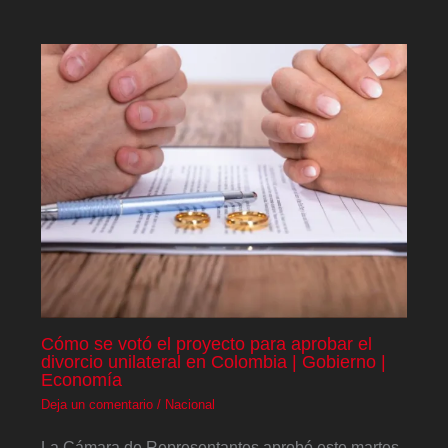
Cómo se votó el proyecto para aprobar el
divorcio unilateral en Colombia | Gobierno |
Economía
Deja un comentario
/
Nacional
La Cámara de Representantes aprobó este martes,