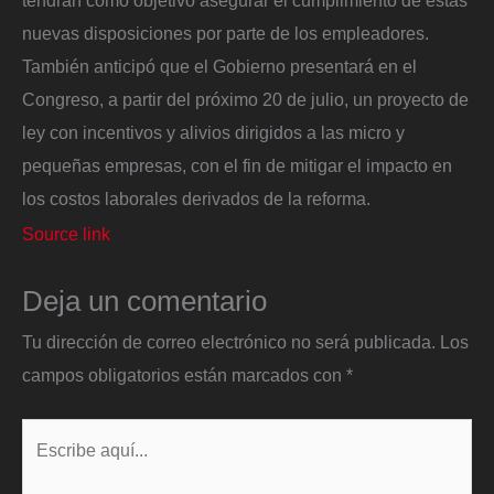
tendrán como objetivo asegurar el cumplimiento de estas
nuevas disposiciones por parte de los empleadores.
También anticipó que el Gobierno presentará en el
Congreso, a partir del próximo 20 de julio, un proyecto de
ley con incentivos y alivios dirigidos a las micro y
pequeñas empresas, con el fin de mitigar el impacto en
los costos laborales derivados de la reforma.
Source link
Deja un comentario
Tu dirección de correo electrónico no será publicada.
Los
campos obligatorios están marcados con
*
Escribe
aquí...