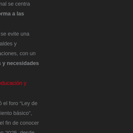
nal se centra
orma a las
 se evite una
caldes y
aciones, con un
es y necesidades
educación y
ó el foro “Ley de
ento básico”,
el fin de conocer
 en 2025, desde