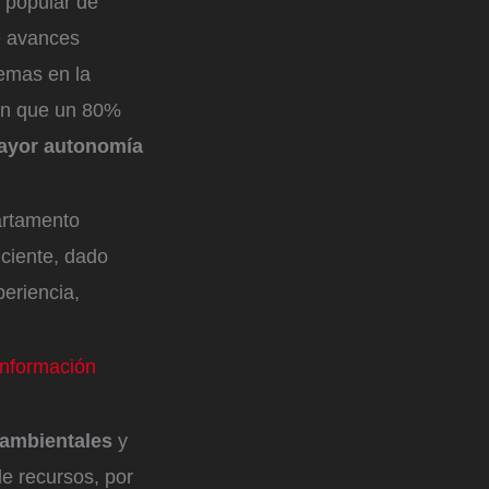
 popular de
e avances
lemas en la
on que un 80%
mayor autonomía
partamento
iciente, dado
periencia,
información
 ambientales
y
de recursos, por