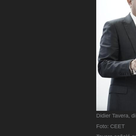
Didier Tavera, d
Foto: CEET