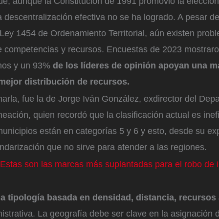
ue, aunque la Constitución de 1991 promovió la elección
 descentralización efectiva no se ha logrado. A pesar d
 Ley 1454 de Ordenamiento Territorial, aún existen prob
e competencias y recursos. Encuestas de 2023 mostrar
anos y un 93%
de los líderes de opinión apoyan una 
mejor distribución de recursos.
harla, fue la de Jorge Iván González, exdirector del De
eación, quien recordó que la clasificación actual es inef
unicipios están en categorías 5 y 6 y esto, desde su ex
darización que no sirve para atender a las regiones.
Estas son las marcas más suplantadas para el robo de 
a tipología basada en densidad, distancia, recursos
strativa. La geografía debe ser clave en la asignación 