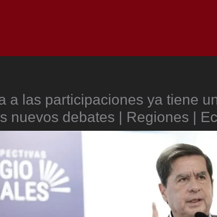
Inicio
Notici
 a las participaciones ya tiene u
s nuevos debates | Regiones | 