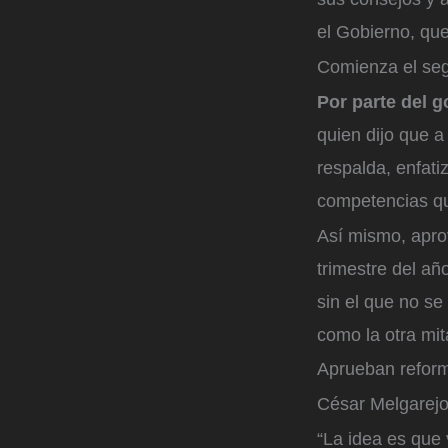
el Gobierno, que 
Comienza el se
Por parte del g
quien dijo que a
respalda, enfati
competencias qu
Así mismo, apro
trimestre del añ
sin el que no s
como la otra mit
Aprueban refor
César Melgarej
“La idea es que 