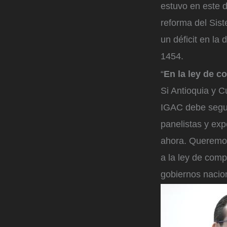
estuvo en este d
reforma del Sis
un déficit en la
1454.
“
En la ley de 
Si Antioquia y 
IGAC debe segui
panelistas y ex
ahora. Queremos 
a la ley de comp
gobiernos nacion