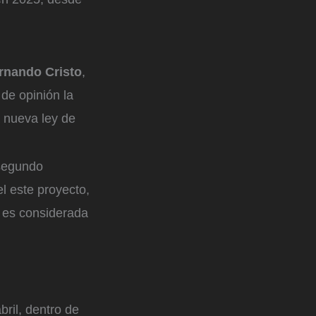
ernando Cristo
,
 de opinión la
a nueva ley de
 segundo
el este proyecto,
e es considerada
ril, dentro de