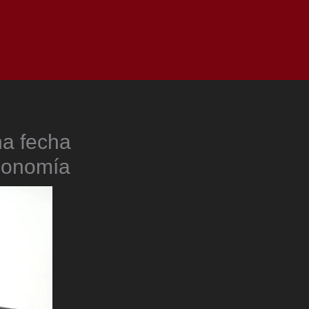
as
Top
Redes
Pauta
Privacy Policy
na fecha
Economía