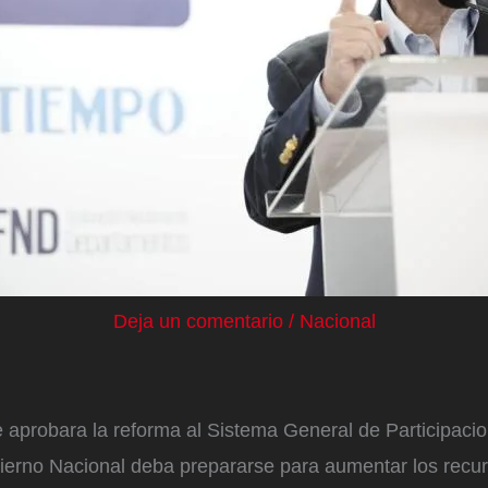
Deja un comentario
/
Nacional
 aprobara la reforma al Sistema General de Participacio
ierno Nacional deba prepararse para aumentar los recu