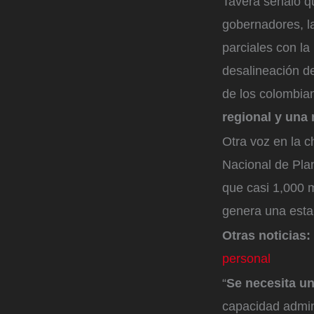
Tavera señaló q
gobernadores, la
parciales con la
desalineación d
de los colombi
regional y una 
Otra voz en la c
Nacional de Plan
que casi 1,000 m
genera una estan
Otras noticias:
personal
“
Se necesita un
capacidad admini