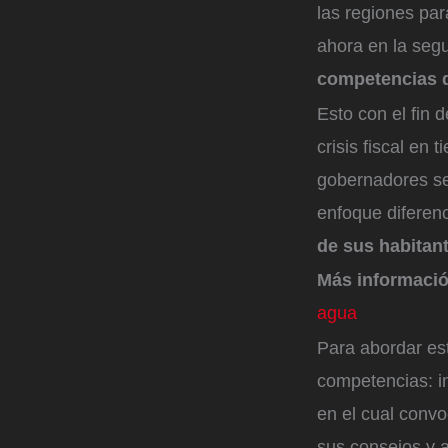
las regiones par
ahora en la segu
competencias q
Esto con el fin d
crisis fiscal en
gobernadores se
enfoque diferenc
de sus habitant
Más informaci
agua
Para abordar est
competencias: i
en el cual convo
sus consejos y 