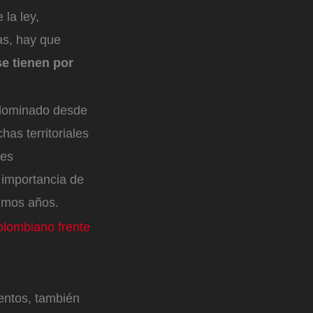
 la ley,
as, hay que
se tienen por
redominado desde
as territoriales
res
 importancia de
ximos años.
olombiano frente
entos, también