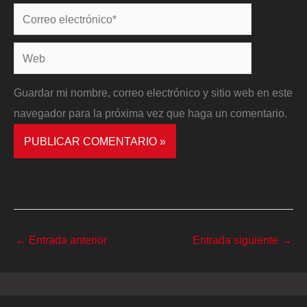
Correo
electrónico*
Web
Guardar mi nombre, correo electrónico y sitio web en este
navegador para la próxima vez que haga un comentario.
←
Entrada anterior
Entrada siguiente
→