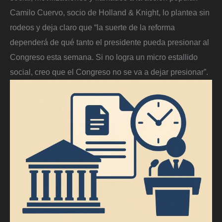
Camilo Cuervo, socio de Holland & Knight, lo plantea sin
rodeos y deja claro que “la suerte de la reforma
dependerá de qué tanto el presidente pueda presionar al
Congreso esta semana. Si no logra un micro estallido
social, creo que el Congreso no se va a dejar presionar”.