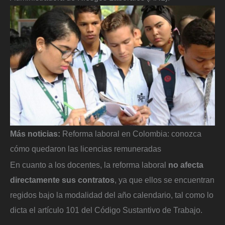
Más noticias:
Reforma laboral en Colombia: conozca
cómo quedaron las licencias remuneradas
En cuanto a los docentes, la reforma laboral
no afecta
directamente sus contratos
, ya que ellos se encuentran
regidos bajo la modalidad del año calendario, tal como lo
dicta el artículo 101 del Código Sustantivo de Trabajo.