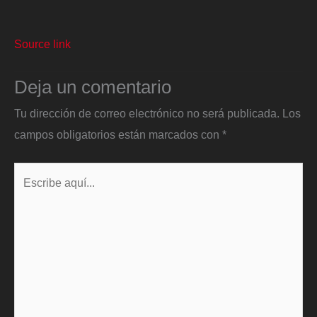
Source link
Deja un comentario
Tu dirección de correo electrónico no será publicada.
Los
campos obligatorios están marcados con
*
Escribe
aquí...