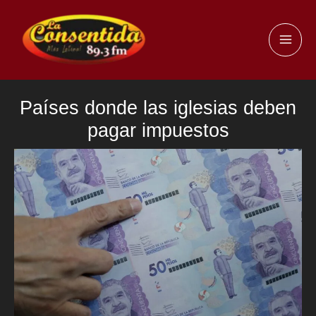
Ir
al
MAI
contenido
ME
Países donde las iglesias deben
pagar impuestos