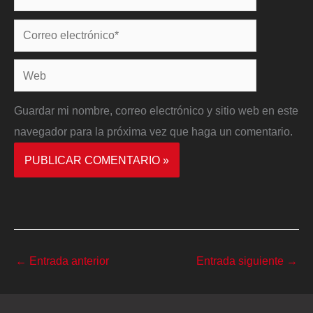
Correo
electrónico*
Web
Guardar mi nombre, correo electrónico y sitio web en este
navegador para la próxima vez que haga un comentario.
←
Entrada anterior
Entrada siguiente
→