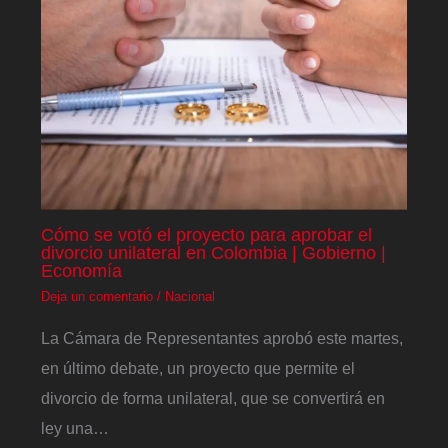
Cómo se votó el proyecto para aprobar el
divorcio unilateral en Colombia | Gobierno |
Economía
Deja un comentario
/
Nacional
La Cámara de Representantes aprobó este martes,
en último debate, un proyecto que permite el
divorcio de forma unilateral, que se convertirá en
ley una…