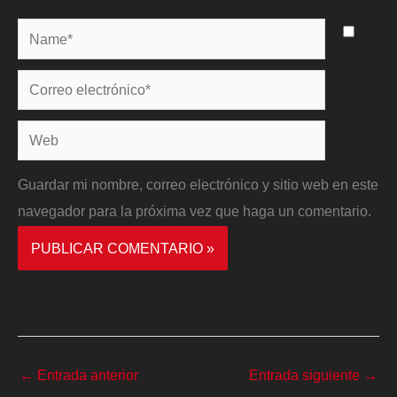
Name*
Correo
electrónico*
Web
Guardar mi nombre, correo electrónico y sitio web en este
navegador para la próxima vez que haga un comentario.
←
Entrada anterior
Entrada siguiente
→