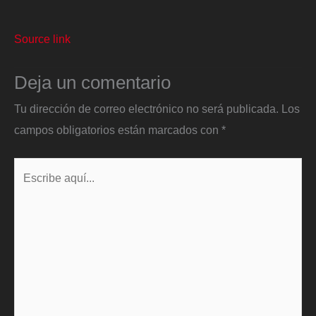
Source link
Deja un comentario
Tu dirección de correo electrónico no será publicada.
Los
campos obligatorios están marcados con
*
Escribe
aquí...