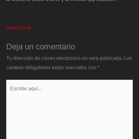
Source link
Deja un comentario
Tu dirección de correo electrónico no será publicada.
Los
campos obligatorios están marcados con
*
Escribe
aquí...