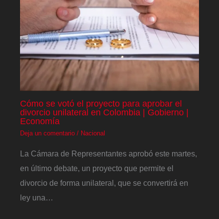
Cómo se votó el proyecto para aprobar el
divorcio unilateral en Colombia | Gobierno |
Economía
Deja un comentario
/
Nacional
La Cámara de Representantes aprobó este martes,
en último debate, un proyecto que permite el
divorcio de forma unilateral, que se convertirá en
ley una…