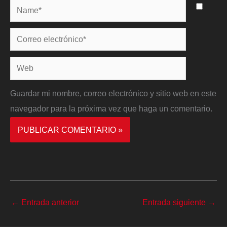
Name*
Correo
electrónico*
Web
Guardar mi nombre, correo electrónico y sitio web en este
navegador para la próxima vez que haga un comentario.
←
Entrada anterior
Entrada siguiente
→