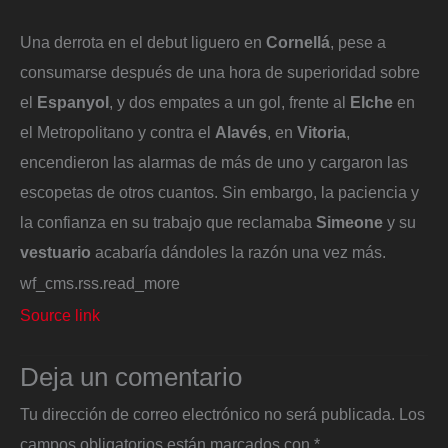
Una derrota en el debut liguero en
Cornellá
, pese a
consumarse después de una hora de superioridad sobre
el
Espanyol
, y dos empates a un gol, frente al
Elche
en
el Metropolitano y contra el
Alavés
, en
Vitoria
,
encendieron las alarmas de más de uno y cargaron las
escopetas de otros cuantos. Sin embargo, la paciencia y
la confianza en su trabajo que reclamaba
Simeone
y su
vestuario
acabaría dándoles la razón una vez más.
wf_cms.rss.read_more
Source link
Deja un comentario
Tu dirección de correo electrónico no será publicada.
Los
campos obligatorios están marcados con
*