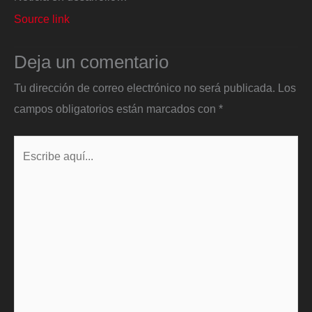
Source link
Deja un comentario
Tu dirección de correo electrónico no será publicada.
Los
campos obligatorios están marcados con
*
Escribe
aquí...