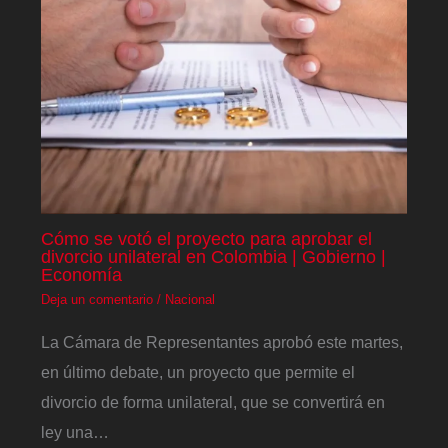
Cómo se votó el proyecto para aprobar el
divorcio unilateral en Colombia | Gobierno |
Economía
Deja un comentario
/
Nacional
La Cámara de Representantes aprobó este martes,
en último debate, un proyecto que permite el
divorcio de forma unilateral, que se convertirá en
ley una…