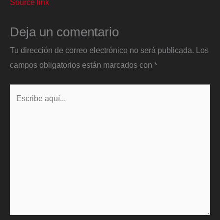
Source link
Deja un comentario
Tu dirección de correo electrónico no será publicada.
Los
campos obligatorios están marcados con
*
Escribe
aquí...