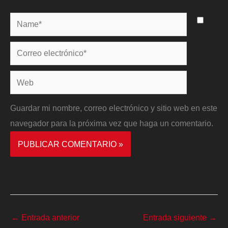
Name*
Correo
electrónico*
Web
Guardar mi nombre, correo electrónico y sitio web en este
navegador para la próxima vez que haga un comentario.
←
Entrada anterior
Entrada siguiente
→