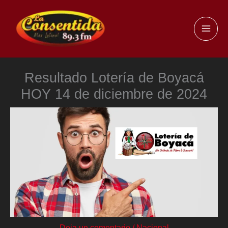
Ir
al
MAI
contenido
ME
Resultado Lotería de Boyacá
HOY 14 de diciembre de 2024
Deja un comentario
/
Nacional