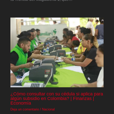
¿Cómo consultar con su cédula si aplica para
algún subsidio en Colombia? | Finanzas |
Economía
Deja un comentario
/
Nacional