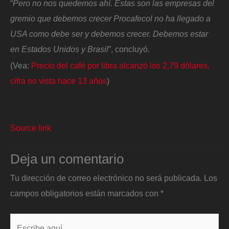
“
Pero no nos quedemos ahí. Estas son las empresas del
gremio que debemos crecer Procafecol no ha llegado a
USA como debe ser y debemos crecer. Debemos estar
en Estados Unidos y Brasil
”, concluyó.
(Vea:
Precio del café por libra alcanzó los 2,79 dólares,
cifra no vista hace 13 años
)
Source link
Deja un comentario
Tu dirección de correo electrónico no será publicada.
Los
campos obligatorios están marcados con
*
Escribe