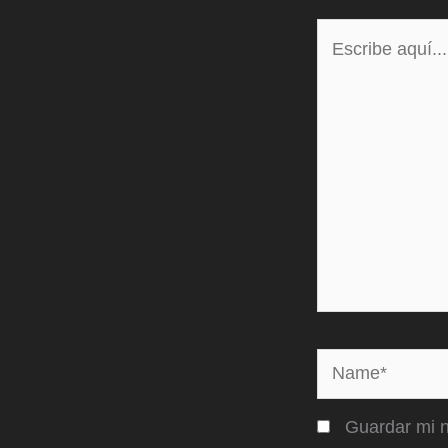
Escribe
aquí...
Name*
Guardar mi n