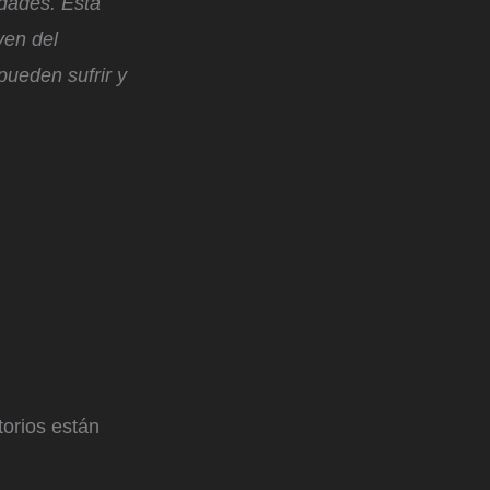
dades. Esta
ven del
pueden sufrir y
orios están