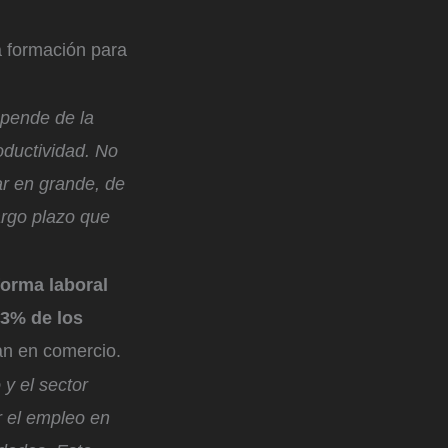
a formación para
epende de la
oductividad. No
ar en grande, de
argo plazo que
forma laboral
33% de los
an en comercio.
y el sector
r el empleo en