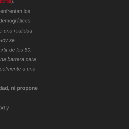
boral
).
 enfrentan los
y demográficos.
e una realidad
 Hoy se
tir de los 50,
una barrera para
 realmente a una
dad, ni propone
ad y
.