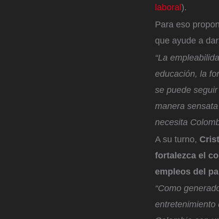
laboral
).
Para eso propone
que ayude a dar 
“La empleabilid
educación, la fo
se puede seguir
manera sensata 
necesita Colomb
A su turno,
Cris
fortalezca el c
empleos del pa
“Como generador
entretenimiento