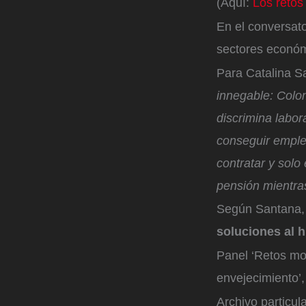
(Aquí:
Los retos
En el conversato
sectores económ
Para Catalina S
innegable: Colo
discrimina labor
conseguir empleo
contratar y solo
pensión mientra
Según Santana
soluciones al 
Panel ‘Retos mo
envejecimiento’,
Archivo particul