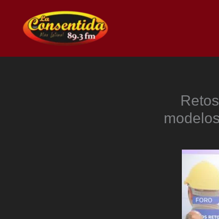
Ir
al
contenido
Retos
modelos,