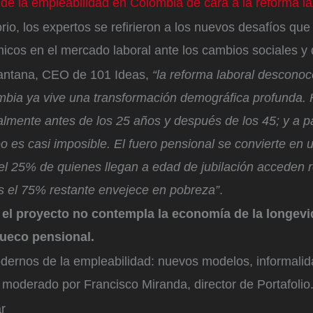
 de la empleabilidad en Colombia de cara a la reforma la
rio, los expertos se refirieron a los nuevos desafíos que
icos en el mercado laboral ante los cambios sociales 
antana, CEO de 101 Ideas,
“la reforma laboral desconoc
mbia ya vive una transformación demográfica profunda.
almente antes de los 25 años y después de los 45; y a par
 es casi imposible. El fuero pensional se convierte en 
 el 25% de quienes llegan a edad de jubilación acceden
s el 75% restante envejece en pobreza”
.
,
el proyecto no contempla la economía de la longevi
hueco pensional.
dernos de la empleabilidad: nuevos modelos, informalid
 moderado por Francisco Miranda, director de Portafolio
ar