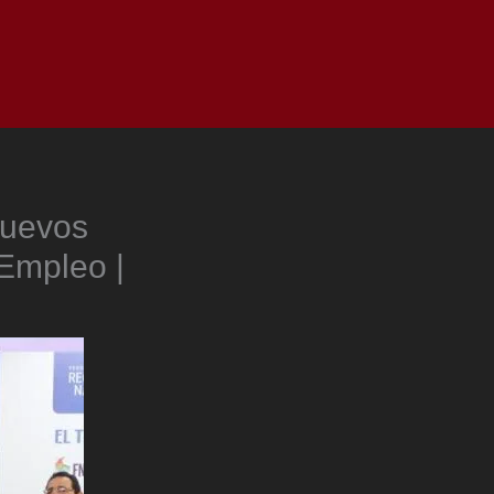
as
Top
Redes
Pauta
Privacy Policy
nuevos
 Empleo |