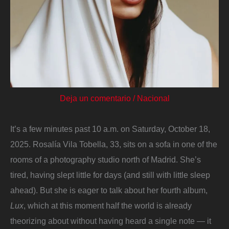
Deja un comentario
/
Nacional
It’s a few minutes past 10 a.m. on Saturday, October 18,
2025. Rosalía Vila Tobella, 33, sits on a sofa in one of the
rooms of a photography studio north of Madrid. She’s
tired, having slept little for days (and still with little sleep
ahead). But she is eager to talk about her fourth album,
Lux
, which at this moment half the world is already
theorizing about without having heard a single note — it