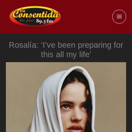
Ir
al
MAI
contenido
ME
Rosalía: ‘I’ve been preparing for
this all my life’