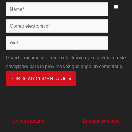
Name*
Correo
electrónico*
Web
Guardar mi nombre, correo electrónico y sitio web en este
navegador para la próxima vez que haga un comentario.
←
Entrada anterior
Entrada siguiente
→