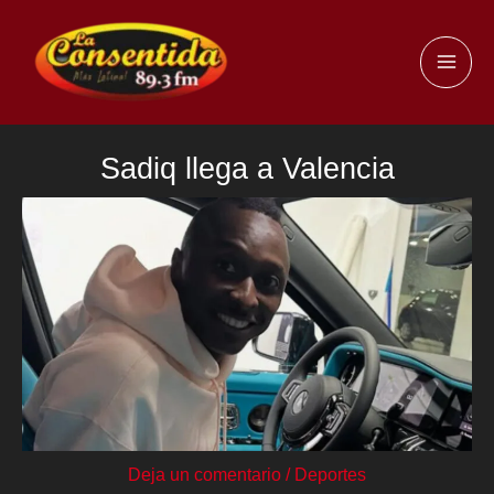
Ir
al
MAI
contenido
ME
Sadiq llega a Valencia
Deja un comentario
/
Deportes