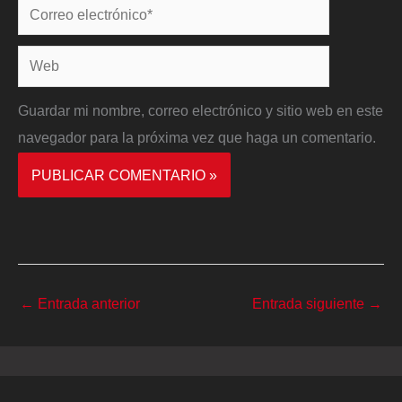
Correo
electrónico*
Web
Guardar mi nombre, correo electrónico y sitio web en este
navegador para la próxima vez que haga un comentario.
←
Entrada anterior
Entrada siguiente
→