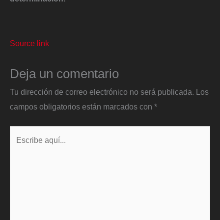
Source link
Deja un comentario
Tu dirección de correo electrónico no será publicada.
Los
campos obligatorios están marcados con
*
Escribe
aquí...