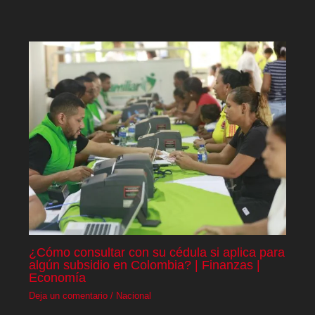
¿Cómo consultar con su cédula si aplica para
algún subsidio en Colombia? | Finanzas |
Economía
Deja un comentario
/
Nacional