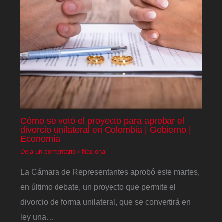
Cómo se votó el proyecto para aprobar el
divorcio unilateral en Colombia | Gobierno |
Economía
Deja un comentario
/
Nacional
La Cámara de Representantes aprobó este martes,
en último debate, un proyecto que permite el
divorcio de forma unilateral, que se convertirá en
ley una…