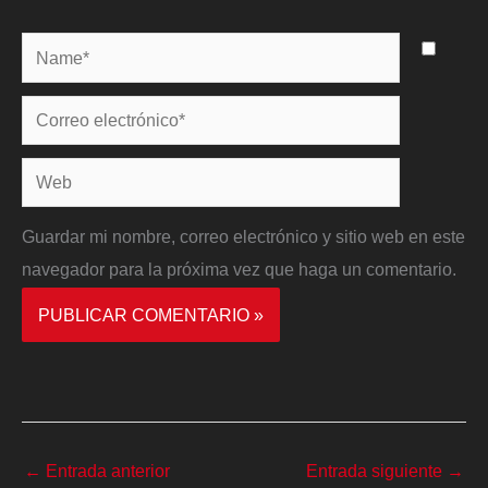
Name*
Correo
electrónico*
Web
Guardar mi nombre, correo electrónico y sitio web en este
navegador para la próxima vez que haga un comentario.
←
Entrada anterior
Entrada siguiente
→