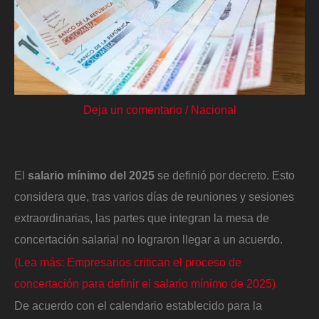
Deja un comentario
/
Nacional
El
salario mínimo del 20
2
5
se definió por decreto. Esto
considera que, tras varios días de reuniones y sesiones
extraordinarias, las partes que integran la mesa de
concertación salarial no lograron llegar a un acuerdo.
(Lea más: Empresarios critican el proceso de
concertación para definir el salario mínimo de 2025)
De acuerdo con el calendario establecido para la