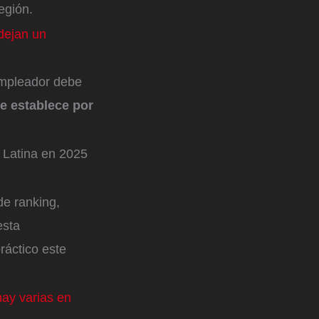
región.
dejan un
empleador debe
se establece por
 Latina en 2025
e ranking,
esta
ráctico este
hay varias en