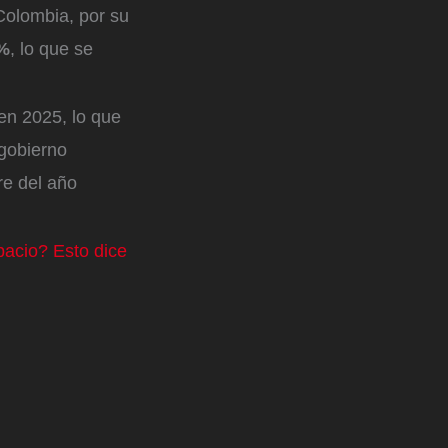
 Colombia, por su
5%
, lo que se
 en 2025, lo que
 gobierno
re del año
pacio? Esto dice