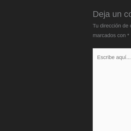
Deja un c
Tu dirección de 
marcados con
*
Escribe
aquí...