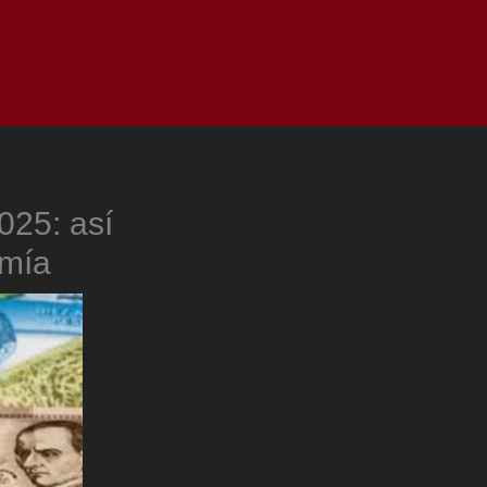
as
Top
Redes
Pauta
Privacy Policy
025: así
omía