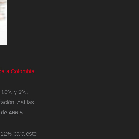
uda a Colombia
e 10% y 6%,
ación. Así las
 de 466,5
n 12% para este