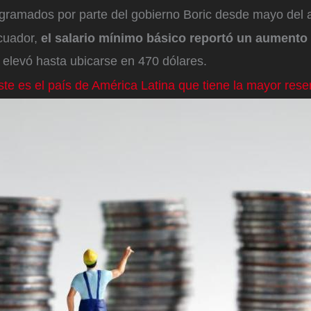
gramados por parte del gobierno Boric desde mayo del
cuador,
el salario mínimo básico reportó un aumento 
e elevó hasta ubicarse en 470 dólares.
ste es el país de América Latina que tiene la mayor rese