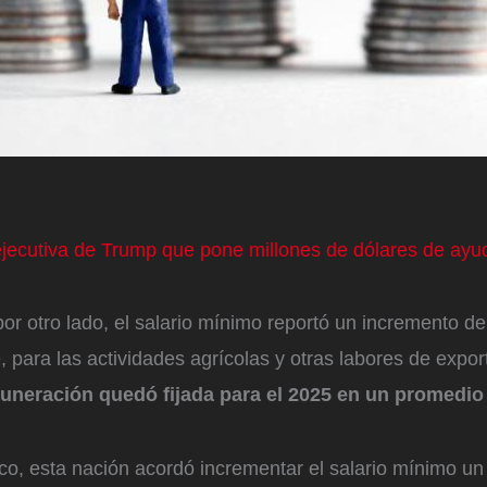
ejecutiva de Trump que pone millones de dólares de ay
or otro lado, el salario mínimo reportó un incremento d
 para las actividades agrícolas y otras labores de export
uneración quedó fijada para el 2025 en un promedio
o, esta nación acordó incrementar el salario mínimo u