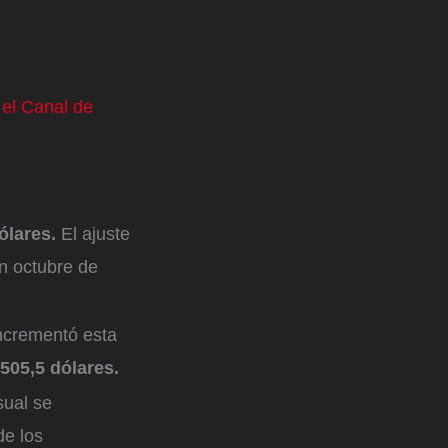
 el Canal de
dólares.
El ajuste
n octubre de
incrementó esta
505,5 dólares.
sual se
de los