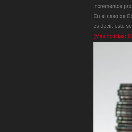
incrementos pro
En el caso de E
es decir, este s
(Más noticias: E