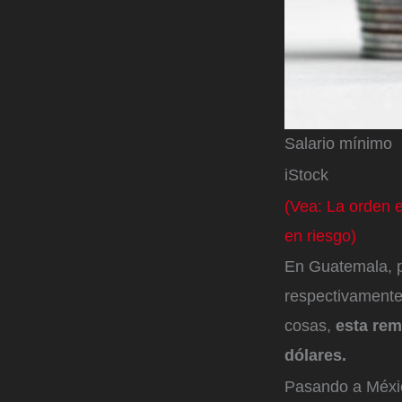
Salario mínimo
iStock
(Vea: La orden 
en riesgo)
En Guatemala, p
respectivamente,
cosas,
esta rem
dólares.
Pasando a Méxic