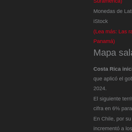
Suramérica)
Monedas de Lat
iStock
(Lea más: Las r
Panamá)
Mapa sala
Costa Rica inic
que aplicó el g
2024.
El siguiente ter
cifra en 6% para
En Chile, por su
incrementó a los