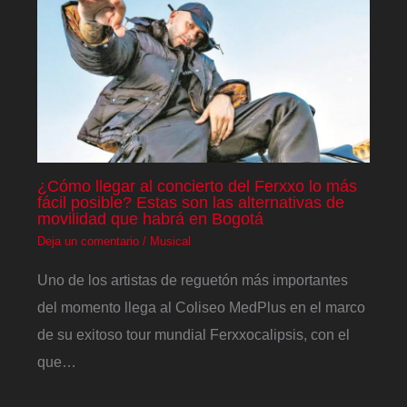
¿Cómo llegar al concierto del Ferxxo lo más
fácil posible? Estas son las alternativas de
movilidad que habrá en Bogotá
Deja un comentario
/
Musical
Uno de los artistas de reguetón más importantes
del momento llega al Coliseo MedPlus en el marco
de su exitoso tour mundial Ferxxocalipsis, con el
que…