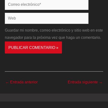
Correo
electrónico*
Web
Guardar mi nombre, correo electrónico y sitio web en este
navegador para la próxima vez que haga un comentario.
←
Entrada anterior
Entrada siguiente
→